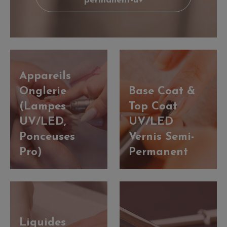
permanent-uv
Appareils
Onglerie
Base Coat &
(Lampes
Top Coat
UV/LED,
UV/LED
Ponceuses
Vernis Semi-
Pro)
Permanent
Liquides