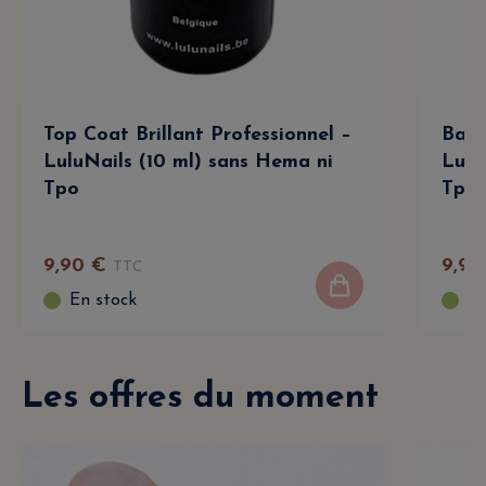
Top Coat Brillant Professionnel –
Base
LuluNails (10 ml) sans Hema ni
Lulu
Tpo
Tpo
9
,
90
€
9
,
90
TTC
En stock
En
Les offres du moment