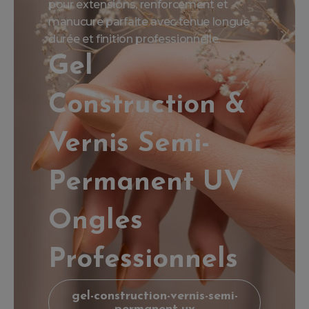
pour extensions, renforcement et
manucure parfaite avec tenue longue
durée et finition professionnelle.
Gel
Construction &
Vernis Semi-
Permanent UV
Ongles
Professionnels
gel-construction-vernis-semi-