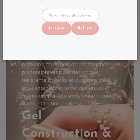
Paramètres de cookies
Accepter
Refuser
Découvrez nos vernis semi-
permanents et gels de construction
professionnels pour des ongles
résistants, brillants et durables. Idéal
pour extensions, renforcement et
manucure parfaite avec tenue longue
durée et finition professionnelle.
Gel
Construction &