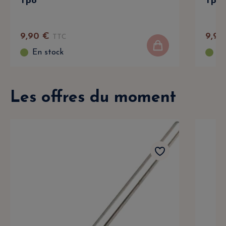
Tpo
Tpo
9
,
90
€
9
,
90
TTC
En stock
En
Les offres du moment