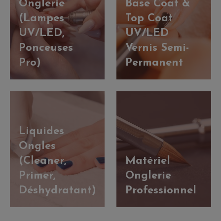
Onglerie
Base Coat &
(Lampes
Top Coat
UV/LED,
UV/LED
Ponceuses
Vernis Semi-
Pro)
Permanent
Liquides
Ongles
(Cleaner,
Matériel
Primer,
Onglerie
Déshydratant)
Professionnel