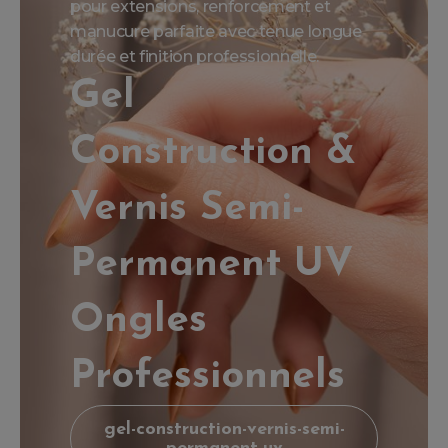
pour extensions, renforcement et
manucure parfaite avec tenue longue
durée et finition professionnelle.
Gel
Construction &
Vernis Semi-
Permanent UV
Ongles
Professionnels
gel-construction-vernis-semi-