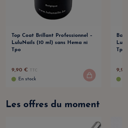
Top Coat Brillant Professionnel –
Base
LuluNails (10 ml) sans Hema ni
Lulu
Tpo
Tpo
9
,
90
€
9
,
90
TTC
En stock
En
Les offres du moment