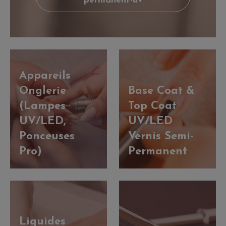
permanent-uv
Appareils
Onglerie
Base Coat &
(Lampes
Top Coat
UV/LED,
UV/LED
Ponceuses
Vernis Semi-
Pro)
Permanent
Liquides