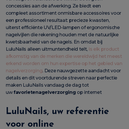
concessies aan de afwerking. Ze biedt een
compleet assortiment onmisbare accessoires voor
een professioneel resultaat: precieze kwasten,
uiterst efficiënte UV/LED-lampen of ergonomische
nagelvijlen die rekening houden met de natuurlijke
kwetsbaarheid van de nagels. En omdat bij
LuluNails alleen uitmuntendheid telt,
is elk product
afkomstig van de merken die wereldwijd het meest
erkend worden om hun expertise op het gebied van
nagelverzorging
. Deze nauwgezette aandacht voor
details en dit voortdurende streven naar perfectie
maken LuluNails vandaag de dag tot
uw
favorietenagelverzorging
op internet
LuluNails, uw referentie
voor online