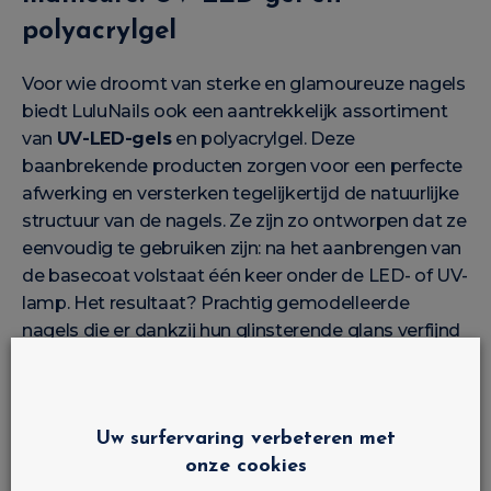
polyacrylgel
Voor wie droomt van sterke en glamoureuze nagels
biedt LuluNails ook een aantrekkelijk assortiment
van
UV-LED-gels
en polyacrylgel. Deze
baanbrekende producten zorgen voor een perfecte
afwerking en versterken tegelijkertijd de natuurlijke
structuur van de nagels. Ze zijn zo ontworpen dat ze
eenvoudig te gebruiken zijn: na het aanbrengen van
de basecoat volstaat één keer onder de LED- of UV-
lamp. Het resultaat? Prachtig gemodelleerde
nagels die er dankzij hun glinsterende glans verfijnd
uitzien.
Capsules en accessoires: de
Uw surfervaring verbeteren met
finishing touch voor je kunstnagels
onze cookies