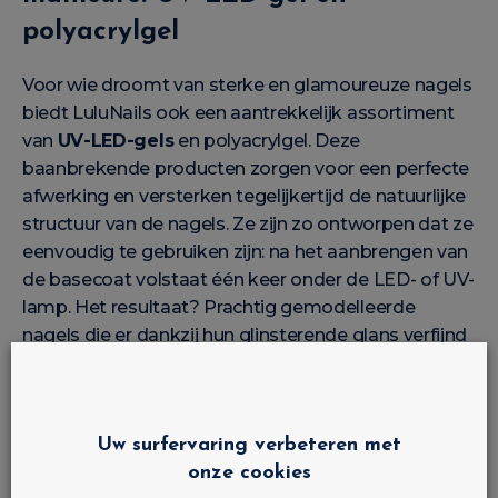
polyacrylgel
Voor wie droomt van sterke en glamoureuze nagels
biedt LuluNails ook een aantrekkelijk assortiment
van
UV-LED-gels
en polyacrylgel. Deze
baanbrekende producten zorgen voor een perfecte
afwerking en versterken tegelijkertijd de natuurlijke
structuur van de nagels. Ze zijn zo ontworpen dat ze
eenvoudig te gebruiken zijn: na het aanbrengen van
de basecoat volstaat één keer onder de LED- of UV-
lamp. Het resultaat? Prachtig gemodelleerde
nagels die er dankzij hun glinsterende glans verfijnd
uitzien.
Capsules en accessoires: de
Uw surfervaring verbeteren met
finishing touch voor je kunstnagels
onze cookies