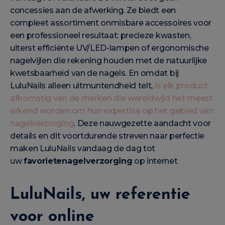
concessies aan de afwerking. Ze biedt een
compleet assortiment onmisbare accessoires voor
een professioneel resultaat: precieze kwasten,
uiterst efficiënte UV/LED-lampen of ergonomische
nagelvijlen die rekening houden met de natuurlijke
kwetsbaarheid van de nagels. En omdat bij
LuluNails alleen uitmuntendheid telt,
is elk product
afkomstig van de merken die wereldwijd het meest
erkend worden om hun expertise op het gebied van
nagelverzorging
. Deze nauwgezette aandacht voor
details en dit voortdurende streven naar perfectie
maken LuluNails vandaag de dag tot
uw
favorietenagelverzorging
op internet
LuluNails, uw referentie
voor online