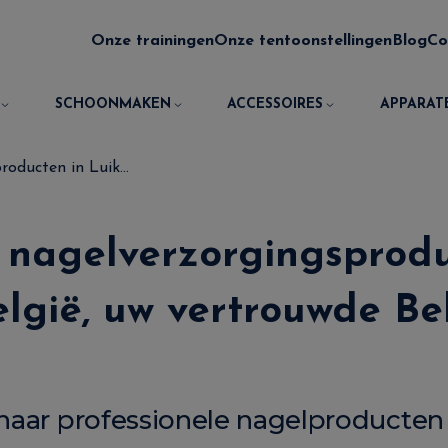
Onze trainingen
Onze tentoonstellingen
Blog
Co
SCHOONMAKEN
ACCESSOIRES
APPARAT
oducten in Luik...
 nagelverzorgingsprodu
elgië, uw vertrouwde Be
naar professionele nagelproducten