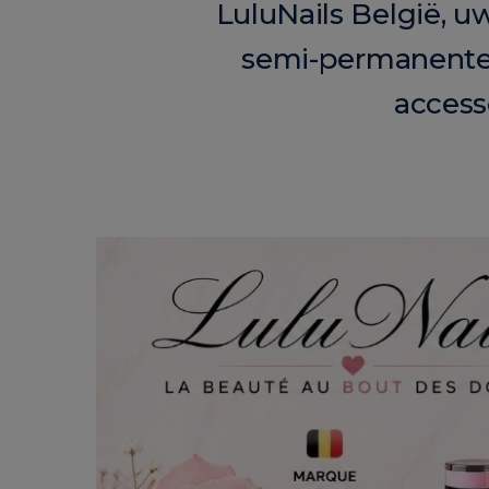
LuluNails België, u
semi-permanente
access