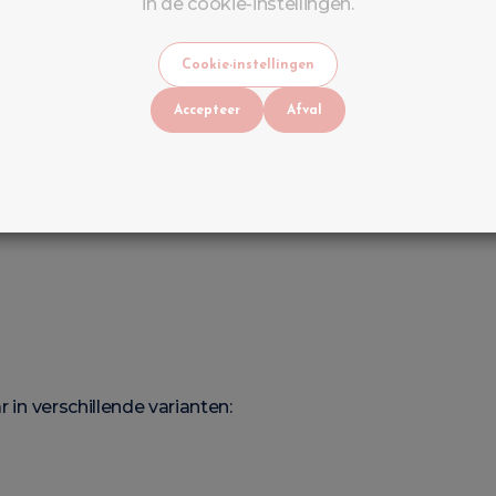
ken bieden:
in de cookie-instellingen.
Cookie-instellingen
Accepteer
Afval
r in verschillende varianten: