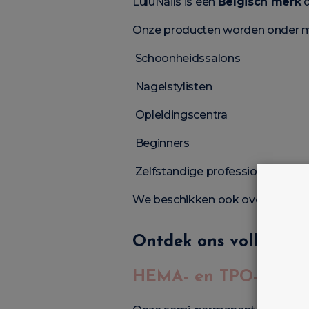
LuluNails is een
Belgisch merk
d
Onze producten worden onder me
Schoonheidssalons
Nagelstylisten
Opleidingscentra
Beginners
Zelfstandige professionals
We beschikken ook over een sho
Ontdek ons volledige 
HEMA- en TPO-vrije 