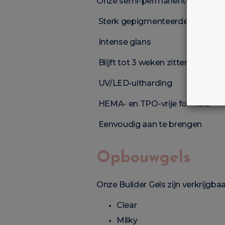
Onze semi-permanente nagellak
Sterk gepigmenteerde kleuren
Intense glans
Blijft tot 3 weken zitten
UV/LED-uitharding
HEMA- en TPO-vrije formule
Eenvoudig aan te brengen
Opbouwgels
Onze Builder Gels zijn verkrijgbaa
Clear
Milky