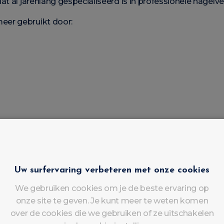
at al jarenlang gespecialiseerd is in professionele nagelve
er gebruikt door:
wroom en een opleidingscentrum in Luik.
Uw surfervaring verbeteren met onze cookies
assortiment
We gebruiken cookies om je de beste ervaring op
semi-permanente nagellakken
onze site te geven. Je kunt meer te weten komen
over de cookies die we gebruiken of ze uitschakelen