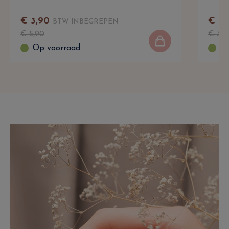
€
3
,
90
€
19
,
BTW INBEGREPEN
€
5
,
90
€
32
,
Op voorraad
Op