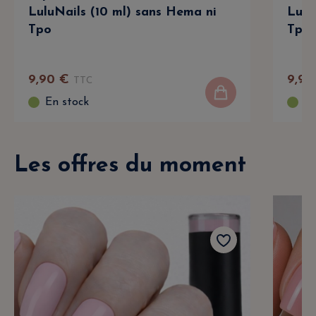
LuluNails (10 ml) sans Hema ni
Lulu
Tpo
Tpo
9
,
90
€
9
,
90
TTC
En stock
En
Les offres du moment