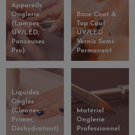
Appareils
Onglerie
Base Coat &
(Lampes
Top Coat
UV/LED,
UV/LED
Ponceuses
Vernis Semi-
Pro)
Permanent
Liquides
Ongles
(Cleaner,
Matériel
Primer,
Onglerie
Déshydratant)
Professionnel