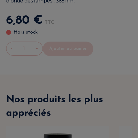
d'onde des lampes : 365 nm.
6
,
80
€
TTC
Hors stock
-
+
Ajouter au panier
Nos produits les plus
appréciés