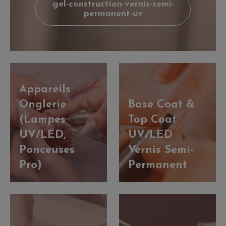
gel-construction-vernis-semi-
permanent-uv
Appareils
Onglerie
Base Coat &
(Lampes
Top Coat
UV/LED,
UV/LED
Ponceuses
Vernis Semi-
Pro)
Permanent