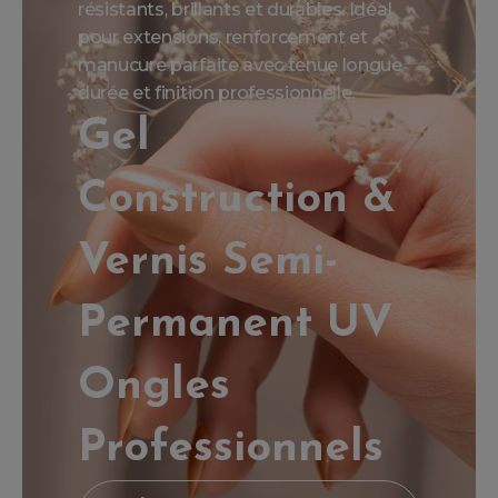
résistants, brillants et durables. Idéal
pour extensions, renforcement et
manucure parfaite avec tenue longue
durée et finition professionnelle.
Gel
Construction &
Vernis Semi-
Permanent UV
Ongles
Professionnels