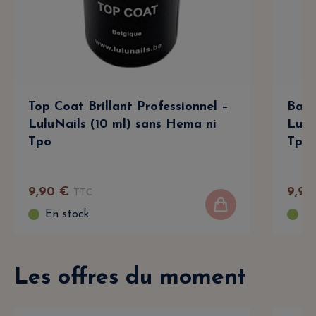
Top Coat Brillant Professionnel –
Base
LuluNails (10 ml) sans Hema ni
Lulu
Tpo
Tpo
9
,
90
€
9
,
90
TTC
En stock
En
Les offres du moment