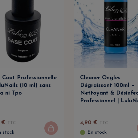
 Coat Professionnelle
Cleaner Ongles
luNails (10 ml) sans
Dégraissant 100ml –
a ni Tpo
Nettoyant & Désinfe
Professionnel | LuluN
€
4
,
90
€
TTC
TTC
 stock
En stock