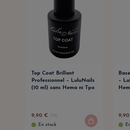
Top Coat Brillant
Base
Professionnel – LuluNails
– Lu
(10 ml) sans Hema ni Tpo
Hem
9
,
90
€
9
,
90
TTC
En stock
En