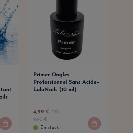
Primer Ongles
Cle
Professionnel Sans Acide–
Dég
ctant
LuluNails (10 ml)
Net
ails
Prof
4
,
99
€
TTC
9
,
9
9
,
90
€
En stock
E