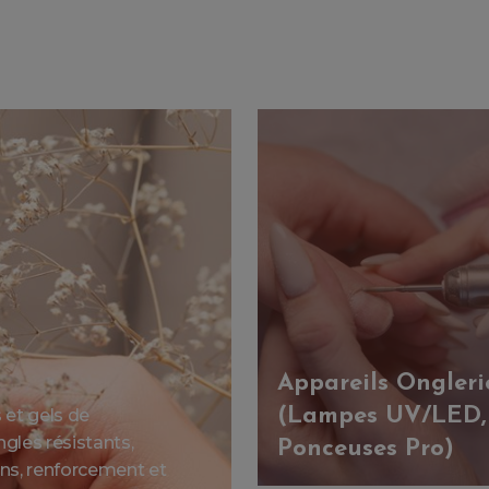
Appareils Ongleri
(Lampes UV/LED,
et gels de
gles résistants,
Ponceuses Pro)
ions, renforcement et