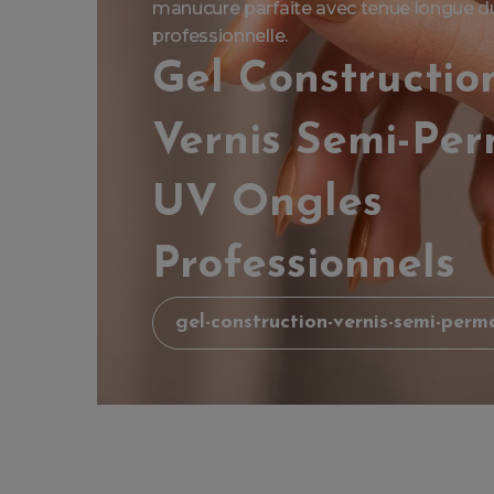
manucure parfaite avec tenue longue dur
professionnelle.
Gel Constructio
Vernis Semi-Pe
UV Ongles
Professionnels
gel-construction-vernis-semi-perm