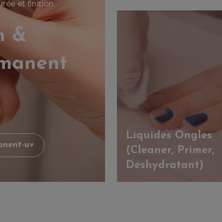
ée et finition
n &
rmanent
Liquides Ongles
anent-uv
(Cleaner, Primer,
Déshydratant)