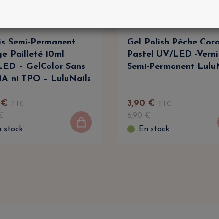
is Semi-Permanent
Gel Polish Pêche Cora
e Pailleté 10ml
Pastel UV/LED -Verni
ED – GelColor Sans
Semi-Permanent Lulu
 ni TPO – LuluNails
€
3
,
90
€
TTC
TTC
€
6
,
90
€
 stock
En stock