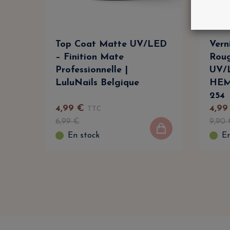
Top Coat Matte UV/LED
Vern
– Finition Mate
Roug
Professionnelle |
UV/L
LuluNails Belgique
HEMA
254
4
,
99
€
4
,
99
TTC
6
,
99
€
9
,
90
En stock
En