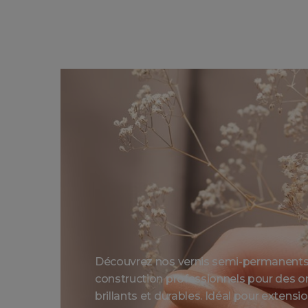
Découvrez nos vernis semi-permanents 
construction professionnels pour des on
brillants et durables. Idéal pour extens