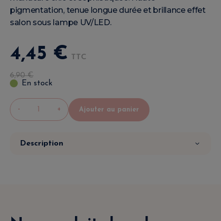
pigmentation, tenue longue durée et brillance effet
salon sous lampe UV/LED.
4
,
45
€
TTC
6
,
90
€
En stock
-
+
Ajouter au panier
Description