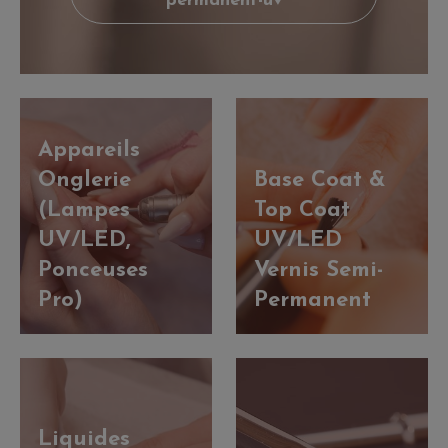
permanent-uv
Appareils
Onglerie
Base Coat &
(Lampes
Top Coat
UV/LED,
UV/LED
Ponceuses
Vernis Semi-
Pro)
Permanent
Liquides