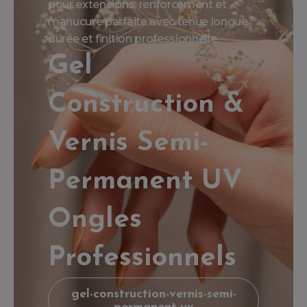
pour extensions, renforcement et
manucure parfaite avec tenue longue
durée et finition professionnelle.
Gel
Construction &
Vernis Semi-
Permanent UV
Ongles
Professionnels
gel-construction-vernis-semi-