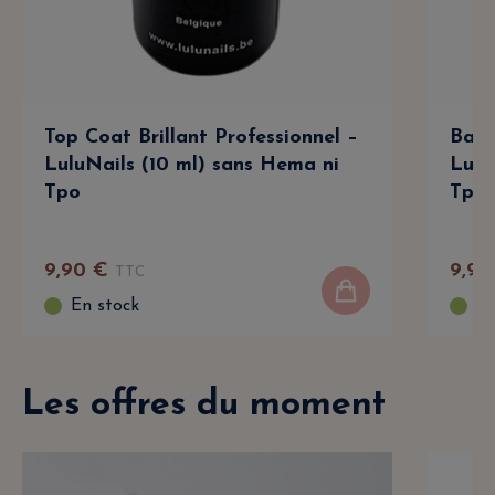
Top Coat Brillant Professionnel –
Base
LuluNails (10 ml) sans Hema ni
Lulu
Tpo
Tpo
9
,
90
€
9
,
90
TTC
En stock
En
Les offres du moment