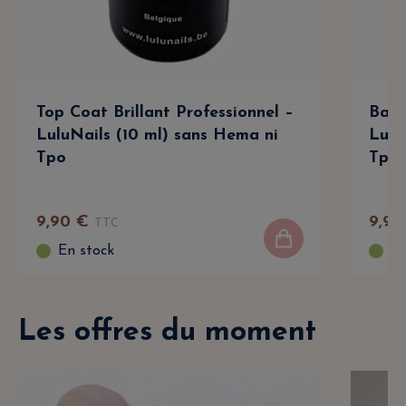
Top Coat Brillant Professionnel –
Base
LuluNails (10 ml) sans Hema ni
Lulu
Tpo
Tpo
9
,
90
€
9
,
90
TTC
En stock
En
Les offres du moment