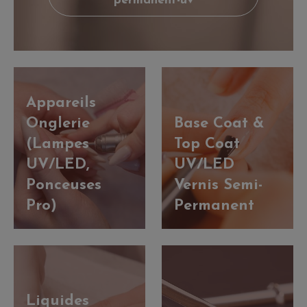
permanent-uv
Appareils
Onglerie
Base Coat &
(Lampes
Top Coat
UV/LED,
UV/LED
Ponceuses
Vernis Semi-
Pro)
Permanent
Liquides