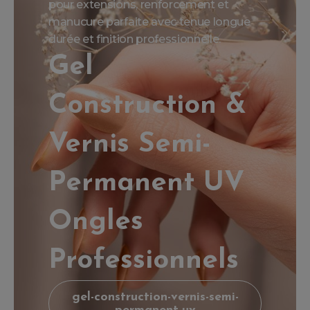
pour extensions, renforcement et
manucure parfaite avec tenue longue
durée et finition professionnelle.
Gel
Construction &
Vernis Semi-
Permanent UV
Ongles
Professionnels
gel-construction-vernis-semi-