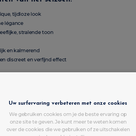
que, tijdloze look
he légance
eflijke, stralende toon
lijk en kalmerend
en discreet en verfijnd effect
ugje subtiele glamour
tense pigmentatie en langdurige spiegelglans tot wel 3 w
en gelijkmatige applicatie vanaf de eerste laag, ideaal vo
Uw surfervaring verbeteren met onze cookies
We gebruiken cookies om je de beste ervaring op
 tint (zoals karamel of bordeaux) met een gouden nagel
onze site te geven. Je kunt meer te weten komen
over de cookies die we gebruiken of ze uitschakelen