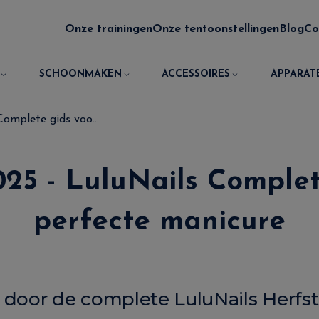
Onze trainingen
Onze tentoonstellingen
Blog
Co
SCHOONMAKEN
ACCESSOIRES
APPARAT
omplete gids voo...
025 - LuluNails Complet
perfecte manicure
en door de complete LuluNails Herfs