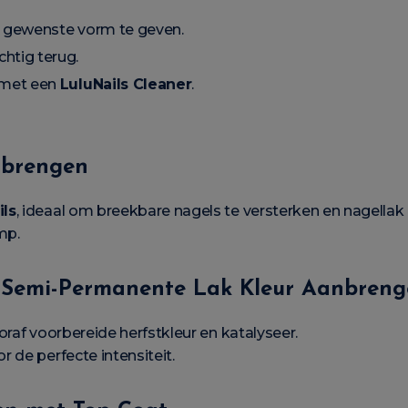
e gewenste vorm te geven.
htig terug.
 met een
LuluNails Cleaner
.
nbrengen
ils
, ideaal om breekbare nagels te versterken en nagellak 
mp.
r Semi-Permanente Lak Kleur Aanbren
oraf voorbereide herfstkleur en katalyseer.
 de perfecte intensiteit.