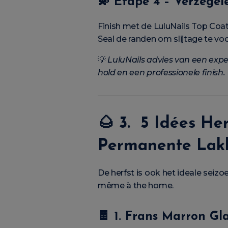
💫
Étape 4 – Verzegel
Finish met de LuluNails Top Coat
Seal de randen om slijtage te vo
💡
LuluNails advies van een expe
hold en een professionele finish.
🌰
3. 5 Idées He
Permanente Lak
De herfst is ook het ideale seiz
même à the home.
🍫
1. Frans Marron Gl