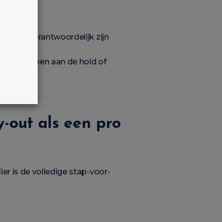
ie vaak verantwoordelijk zijn
breuk te doen aan de hold of
y-out als een pro
er is de volledige stap-voor-