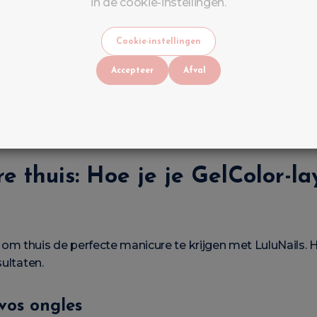
in de cookie-instellingen.
– HEMA FREE & TPO FREE
Cookie-instellingen
 geformuleerd
zonder HEMA of TPO
, twee ingrediënten d
Accepteer
Afval
ccesvol
is, met respect voor gevoelige nagels, zonder af
e thuis: Hoe je je GelColor-la
m thuis de perfecte manicure te krijgen met LuluNails. Hi
sultaten.
vos ongles