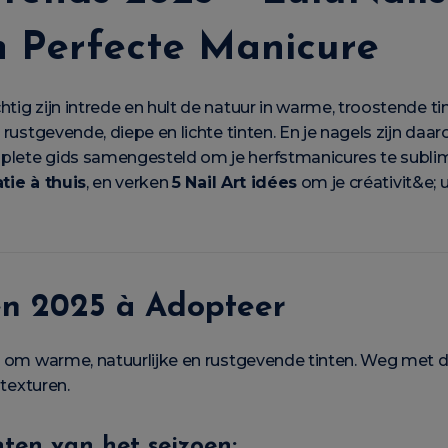
n Perfecte Manicure
tig zijn intrede en hult de natuur in warme, troostende tin
r rustgevende, diepe en lichte tinten. En je nagels zijn daa
plete gids samengesteld om je herfstmanicures te subli
tie à thuis
, en verken
5 Nail Art idées
om je créativit&e; u
ren 2025 à Adopteer
et om warme, natuurlijke en rustgevende tinten. Weg met d
 texturen.
nten van het seizoen: