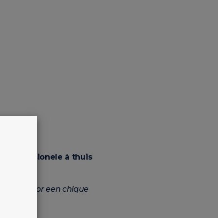
eken lang.
or
professionele à thuis
accent voor een chique