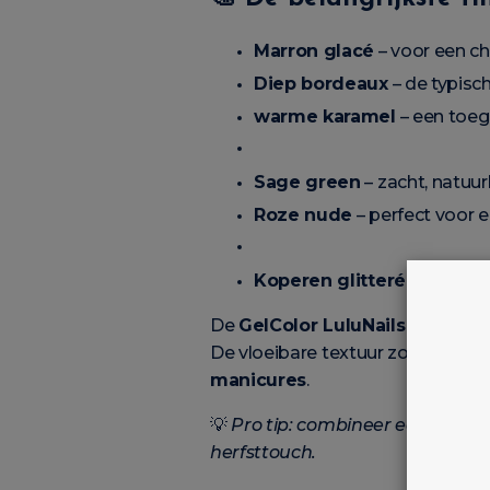
Marron glacé
– voor een chi
Diep bordeaux
– de typisc
warme karamel
– een toege
Sage green
– zacht, natuur
Roze nude
– perfect voor e
Koperen glitteré
– het vle
De
GelColor LuluNails
bieden in
De vloeibare textuur zorgt voor e
manicures
.
💡
Pro tip: combineer een warme
herfsttouch.