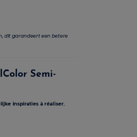
n, dit garandeert een betere
lColor Semi-
ijke inspiraties à réaliser
,