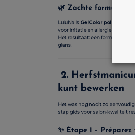
🌿
Zachte formules 
LuluNails
GelColor polishes
zijn
voor irritatie en allergieën.
Het resultaat: een formule die
su
glans.
2. Herfstmanicur
kunt bewerken
Het was nog nooit zo eenvoudig o
stap gids voor salon-kwaliteit re
✨
Étape 1 – Préparez 