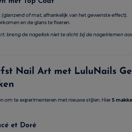
en met Top Coat
 (glanzend of mat, afhankelijk van het gewenste effect).
orkomen en de glans te fixeren.
rt: breng de nagellak niet te dicht bij de nagelriemen aa
rfst Nail Art met LuluNails Ge
ken
oen om te experimenteren met nieuwe stijlen. Hier
5 makkel
acé et Doré