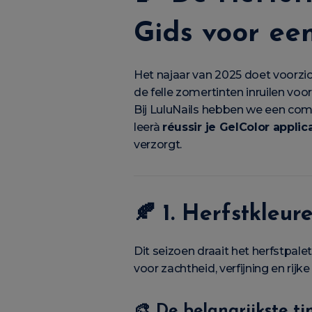
Gids voor ee
Het najaar van 2025 doet voorzich
de felle zomertinten inruilen voo
Bij LuluNails hebben we een com
leerà
réussir je GelColor applica
verzorgt.
🍂
1. Herfstkleu
Dit seizoen draait het herfstpal
voor zachtheid, verfijning en rijke
🎨
De belangrijkste ti