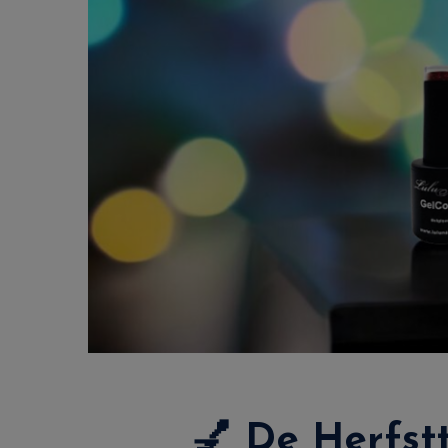
💅
De Herfst