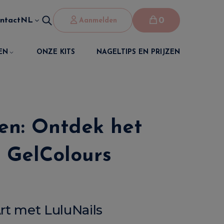
0
ntact
NL
Aanmelden
EN
ONZE KITS
NAGELTIPS EN PRIJZEN
en: Ontdek het
s GelColours
rt met LuluNails