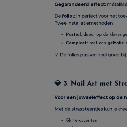
Gegarandeerd effect:
métallisé
De
foils
zijn perfect voor het to
Twee installatiemethoden:
Partial:
direct op de kleverig
Compleet:
met een
gelfolie
s
💡 De folies passen heel goed bi
💎
3. Nail Art met Str
Voor een juweeleffect op de n
Met de strassteentjes kun je creë
Glitteraccenten