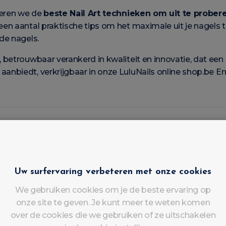
teren we de
beste Nail Art technieken om uit te probe
en aantal praktische tips om het maximale uit je nagels 
de nagels.
, betrouwbaar verankerd in kwaliteit en innovatie, dat een
aanbiedt, verkrijgbaar in onze LuluNails online shop.be
En
 voor LuluNails GelColours?
om te bieden:
Uw surfervaring verbeteren met onze cookies
oor débutantes
We gebruiken cookies om je de beste ervaring op
 eerste laag
onze site te geven. Je kunt meer te weten komen
af te schilferen
over de cookies die we gebruiken of ze uitschakelen