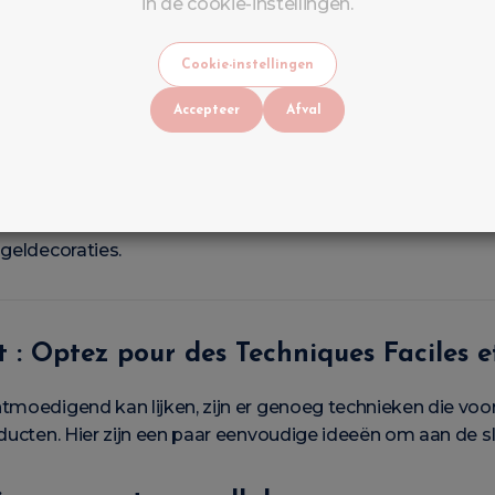
in de cookie-instellingen.
erking, zoals je zelf wilt
ngamma (nudes, pastels, néons, glitters, chroom...), z
Cookie-instellingen
Accepteer
Afval
 ontworpen om
professionele kwaliteit, gebruiksgemak
 gebruikt om allerlei soorten manicures te creëren, van
e pigmentatie, zelfverzachtende textuur en ruime keuze a
ageldecoraties.
t : Optez pour des Techniques Faciles 
tmoedigend kan lijken, zijn er genoeg technieken die voor 
oducten. Hier zijn een paar eenvoudige ideeën om aan de s