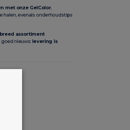
ren met onze GelColor
,
te halen, evenals onderhoudstips
breed assortiment
 goed nieuws:
levering is