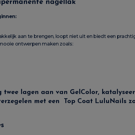
mipermanente nagellak
ginnen:
elijk aan te brengen, loopt niet uit en biedt een prachti
 mooie ontwerpen maken zoals:
g twee lagen aan van
GelColor
, katalysee
e verzegelen met een
Top Coat LuluNails z
es