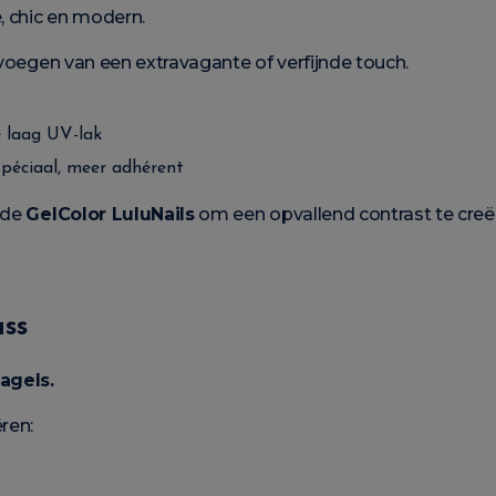
, chic en modern.
evoegen van een extravagante of verfijnde touch.
e laag UV-lak
péciaal, meer adhérent
j de
GelColor LuluNails
om een opvallend contrast te creë
ass
agels.
ren: