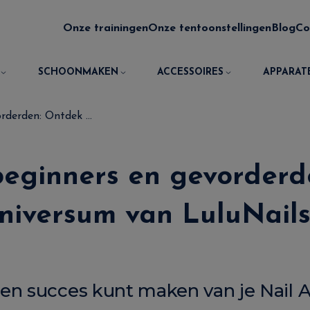
Onze trainingen
Onze tentoonstellingen
Blog
Co
SCHOONMAKEN
ACCESSOIRES
APPARAT
rderden: Ontdek ...
 beginners en gevorderd
universum van LuluNail
en succes kunt maken van je Nail A