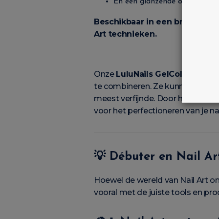
En een glanzende of matte afw
Beschikbaar in een breed kleure
Art technieken.
Onze
LuluNails GelColours
zijn
te combineren. Ze kunnen worden
meest verfijnde. Door hun intens
voor het perfectioneren van je n
💡 Débuter en Nail Ar
Hoewel de wereld van Nail Art on
vooral met de juiste tools en pr