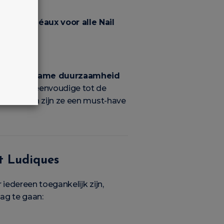
e zijn idéaux voor alle Nail
en
duurzame duurzaamheid
 de meest eenvoudige tot de
an kleuren zijn ze een must-have
et Ludiques
iedereen toegankelijk zijn,
lag te gaan: