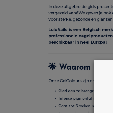
In deze uitgebreide gids presen
vergezeld vanéWe geven je ook e
voor sterke, gezonde en glanzen
LuluNails is een Belgisch merk
professionele nagelproducten
beschikbaar in heel Europa
!
🌟
Waarom kiezen
Onze GelColours zijn ontworpen 
Glad aan te brengen, zelfs v
Intense pigmentatie vanaf de
Gaat tot 3 weken mee zonder 