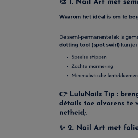
🎨
1. Nail Art met se
Waarom het idéal is om te be
De semi-permanente lak is gemakk
dotting tool (spot swirl)
kun je
Speelse stippen
Zachte marmering
Minimalistische lentebloemen
👉
LuluNails Tip
: bren
détails toe alvorens t
netheid;.
✨
2. Nail Art met foli