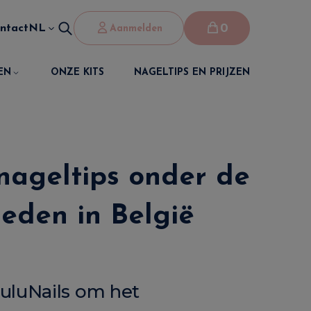
0
ntact
NL
Aanmelden
EN
ONZE KITS
NAGELTIPS EN PRIJZEN
nageltips onder de
heden in België
uluNails om het