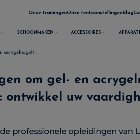
Onze trainingen
Onze tentoonstellingen
Blog
Co
SCHOONMAKEN
ACCESSOIRES
APPARAT
 acrygelnagelti...
ngen om gel- en acrygel
n: ontwikkel uw vaardig
de professionele opleidingen van L