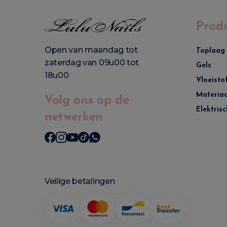
Prod
Open van maandag tot
Toplaag
zaterdag van 09u00 tot
Gels
18u00
Vloeisto
Materiaa
Volg ons op de
Elektrisc
netwerken
Veilige betalingen