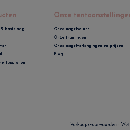
ucten
Onze tentoonstellinge
 & basislaag
Onze nagelsalons
Onze trainingen
ffen
Onze nagelverlengingen en prijzen
l
Blog
he toestellen
Verkoopsvoorwaarden
-
Wet