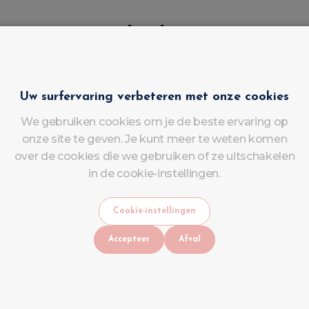
oor onze opleidingen?
rpen om u praktische en theoretische kennis bij te brenge
en:
Leer de basisprincipes van
Uw surfervaring verbeteren met onze cookies
We gebruiken cookies om je de beste ervaring op
 sereen te beginnen.
onze site te geven. Je kunt meer te weten komen
chnieken:
Beheers complexe p
over de cookies die we gebruiken of ze uitschakelen
in de cookie-instellingen.
werpen.
Cookie-instellingen
rken creatieve stijlen om je 
Accepteer
Afval
.