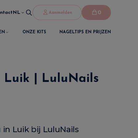
0
ntact
NL
Aanmelden
EN
ONZE KITS
NAGELTIPS EN PRIJZEN
 Luik | LuluNails
n Luik bij LuluNails