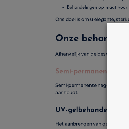
Behandelingen op maat voor e
Ons doel is om u elegante, sterk
Onze behandelin
Afhankelijk van de beschikbaarhe
Semi-permanente nag
Semi-permanente nagellak is idea
aanhoudt.
UV-gelbehandeling
Het aanbrengen van gel versterkt