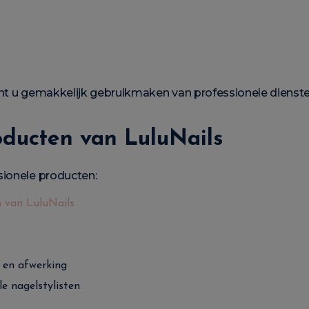
nt u gemakkelijk gebruikmaken van professionele diensten
oducten van LuluNails
sionele producten:
 van LuluNails
 en afwerking
e nagelstylisten