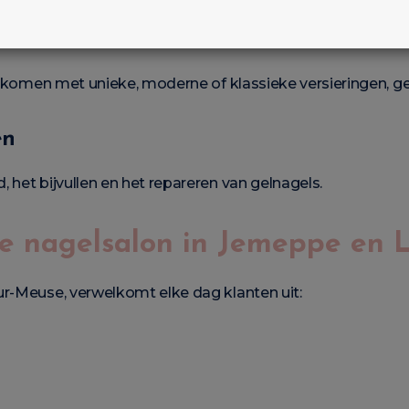
ng komen met unieke, moderne of klassieke versieringen, g
en
 het bijvullen en het repareren van gelnagels.
ke nagelsalon in Jemeppe en L
ur-Meuse, verwelkomt elke dag klanten uit: