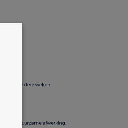
ans die meerdere weken
legante en duurzame afwerking.