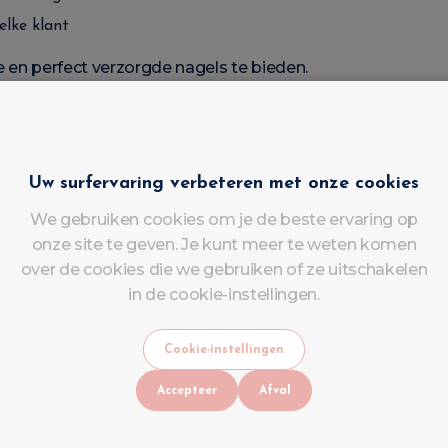
lke klant
e en perfect verzorgde nagels te bieden.
gen zonder afspraak
Uw surfervaring verbeteren met onze cookies
id in de salon bieden wij het volgende aan:
We gebruiken cookies om je de beste ervaring op
onze site te geven. Je kunt meer te weten komen
ellak
over de cookies die we gebruiken of ze uitschakelen
in de cookie-instellingen.
al voor een langdurig resultaat en een uitzonderlijke gl
Cookie-instellingen
Accepteer
Afval
 de natuurlijke nagels en zorgt tegelijkertijd voor een e