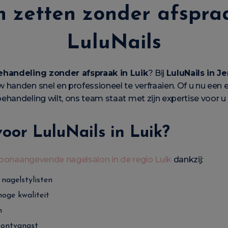
 zetten zonder afspraa
LuluNails
handeling zonder afspraak in Luik
? Bij
LuluNails in 
handen snel en professioneel te verfraaien. Of u nu een 
handeling wilt, ons team staat met zijn expertise voor u 
or LuluNails in Luik?
 toonaangevende nagelsalon in de regio Luik
dankzij:
nagelstylisten
hoge kwaliteit
n
e ontvangst