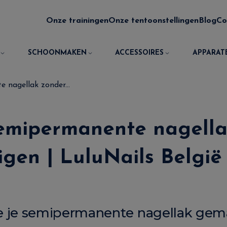
Onze trainingen
Onze tentoonstellingen
Blog
Co
SCHOONMAKEN
ACCESSOIRES
APPARAT
 nagellak zonder...
semipermanente nagella
gen | LuluNails België
 je semipermanente nagellak gemak