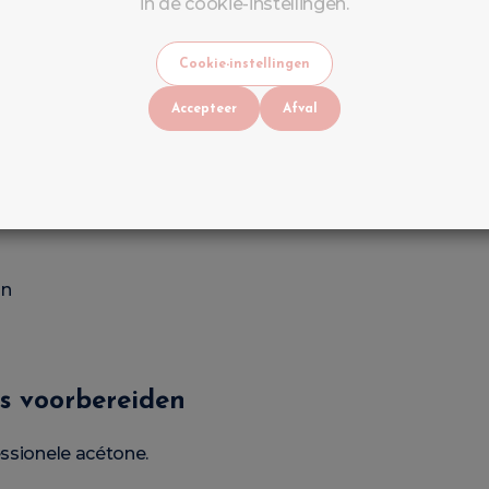
in de cookie-instellingen.
oat
Cookie-instellingen
g Top Coat.
Accepteer
Afval
ur beter doordringen in het product.
an
s voorbereiden
essionele acétone.