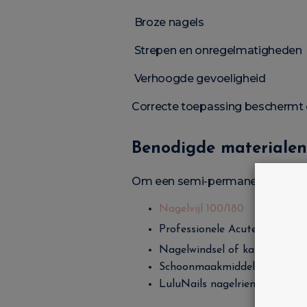
Broze nagels
Strepen en onregelmatigheden
Verhoogde gevoeligheid
Correcte toepassing beschermt d
Benodigde materialen
Om een semi-permanente nagellak
Nagelvijl 100/180
Professionele Acute Tone
Nagelwindsel of katoen
Schoonmaakmiddel
LuluNails nagelriemolie