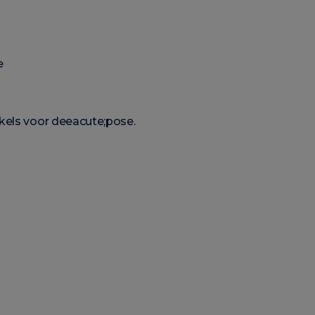
e
kels voor deeacute;pose.