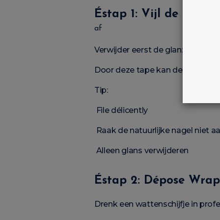
Éstap 1: Vijl de
Top C
af
Verwijder eerst de glanzende laa
Door deze tape kan de acupunctu
Tip:
File délicently
Raak de natuurlijke nagel niet a
Alleen glans verwijderen
Éstap 2: Dépose Wrap
Drenk een wattenschijfje in prof