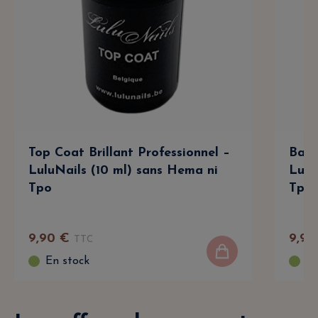
Top Coat Brillant Professionnel –
Base
LuluNails (10 ml) sans Hema ni
Lulu
Tpo
Tpo
9
,
90
€
9
,
90
TTC
En stock
En