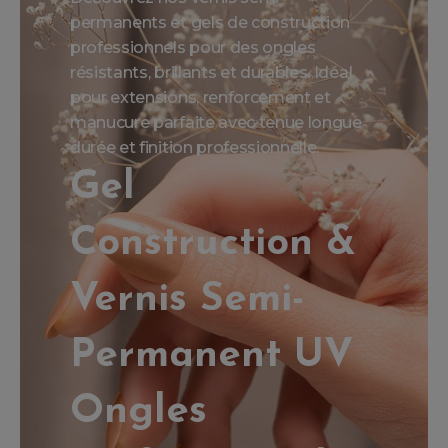
permanents et gels de construction
professionnels pour des ongles
résistants, brillants et durables. Idéal
pour extensions, renforcement et
manucure parfaite avec tenue longue
durée et finition professionnelle.
Gel
Construction &
Vernis Semi-
Permanent UV
Ongles