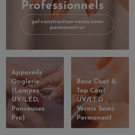
Professionnels
gel-construction-vernis-semi-
permanent-uv
Appareils
Onglerie
Base Coat &
(Lampes
Top Coat
UV/LED,
UV/LED
Ponceuses
Vernis Semi-
Pro)
Permanent