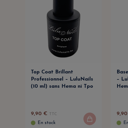
Top Coat Brillant
Base
Professionnel – LuluNails
– Lu
(10 ml) sans Hema ni Tpo
Hem
9
,
90
€
9
,
90
TTC
En stock
En