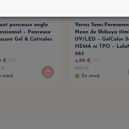
ut ponceuse ongle
Vernis Semi-Permanen
essionnel – Ponceuse
Neon de Shibuya 10m
cure Gel & Cuticules
UV/LED – GelColor S
HEMA ni TPO – LuluN
263
0
€
4
,
99
€
TTC
TTC
€
9
,
90
€
 stock
En stock