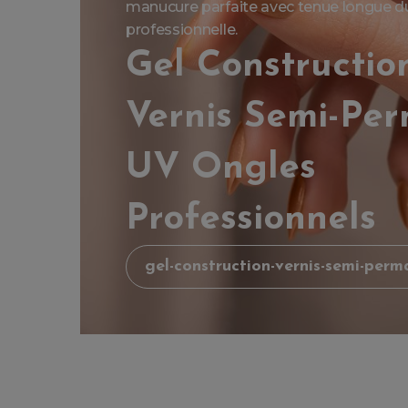
manucure parfaite avec tenue longue dur
professionnelle.
Gel Constructio
Vernis Semi-Pe
UV Ongles
Professionnels
gel-construction-vernis-semi-perm