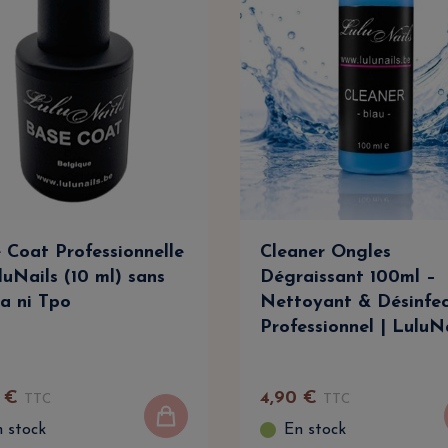
 Coat Professionnelle
Cleaner Ongles
luNails (10 ml) sans
Dégraissant 100ml –
a ni Tpo
Nettoyant & Désinfe
Professionnel | LuluN
€
4
,
90
€
TTC
TTC
 stock
En stock