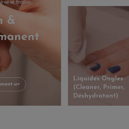
ée et finition
n &
rmanent
Liquides Ongles
anent-uv
(Cleaner, Primer,
Déshydratant)