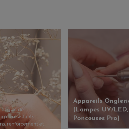
Appareils Ongleri
(Lampes UV/LED,
et gels de
gles résistants,
Ponceuses Pro)
ions, renforcement et