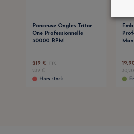
Ponceuse Ongles Tritor
Embo
One Professionnelle
Prof
30000 RPM
Manu
219
€
19
,
9
TTC
239
€
30
,
20
Hors stock
En