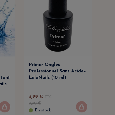
Primer Ongles
Cle
Professionnel Sans Acide–
Dég
ctant
LuluNails (10 ml)
Net
ails
Prof
4
,
99
€
TTC
9
,
9
9
,
90
€
En stock
E