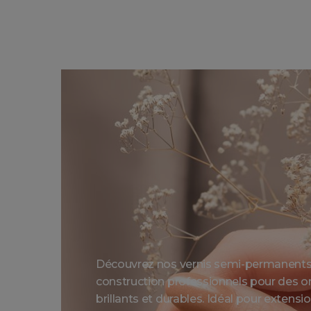
Découvrez nos vernis semi-permanents 
construction professionnels pour des on
brillants et durables. Idéal pour extens