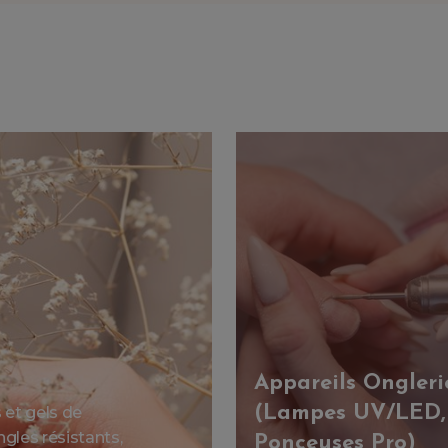
Appareils Ongleri
(Lampes UV/LED,
et gels de
gles résistants,
Ponceuses Pro)