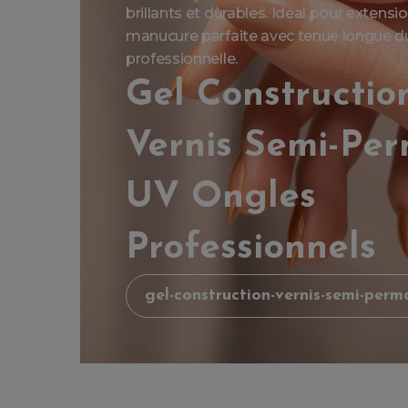
brillants et durables. Idéal pour extens
manucure parfaite avec tenue longue dur
professionnelle.
Gel Constructio
Vernis Semi-Pe
UV Ongles
Professionnels
gel-construction-vernis-semi-perm