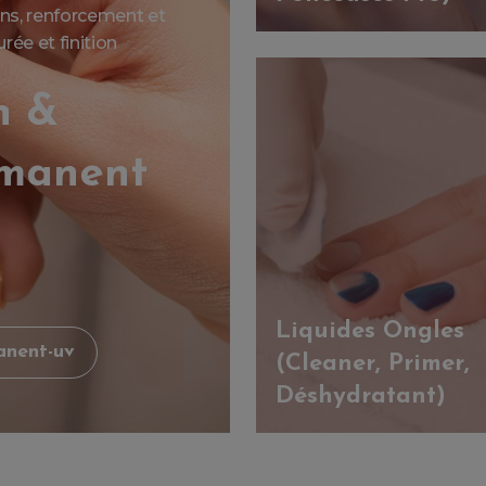
ions, renforcement et
ée et finition
n &
rmanent
Liquides Ongles
anent-uv
(Cleaner, Primer,
Déshydratant)