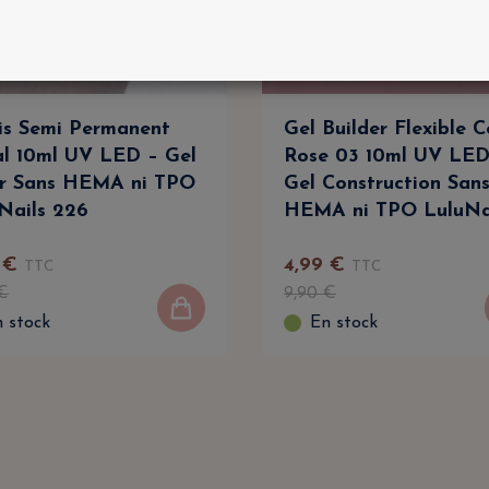
is Semi Permanent
Gel Builder Flexible 
l 10ml UV LED – Gel
Rose 03 10ml UV LED
r Sans HEMA ni TPO
Gel Construction San
Nails 226
HEMA ni TPO LuluNa
€
4
,
99
€
TTC
TTC
€
9
,
90
€
 stock
En stock