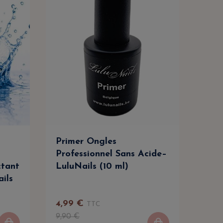
Primer Ongles
Cle
Professionnel Sans Acide–
Dég
ctant
LuluNails (10 ml)
Net
ails
Prof
4
,
99
€
TTC
9
,
9
9
,
90
€