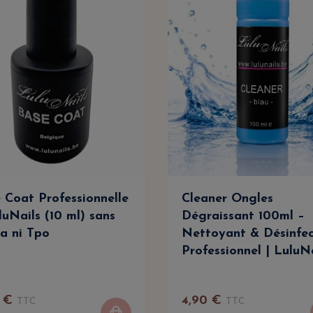
 Coat Professionnelle
Cleaner Ongles
luNails (10 ml) sans
Dégraissant 100ml –
a ni Tpo
Nettoyant & Désinfe
Professionnel | LuluN
€
4
,
90
€
TTC
TTC