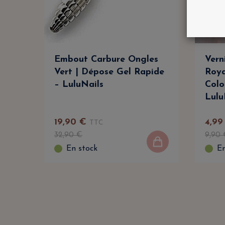
Embout Carbure Ongles
Vern
Vert | Dépose Gel Rapide
Roya
– LuluNails
Colo
Lulu
19
,
90
€
4
,
99
TTC
32
,
90
€
9
,
90
En stock
En