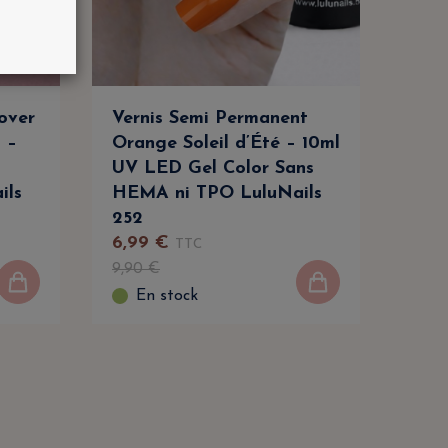
Cover
Vernis Semi Permanent
Ver
 –
Orange Soleil d’Été – 10ml
Bla
s
UV LED Gel Color Sans
LED
ils
HEMA ni TPO LuluNails
HEM
252
(Ré
6
,
99
€
6
,
9
TTC
9
,
90
€
9
,
90
En stock
E