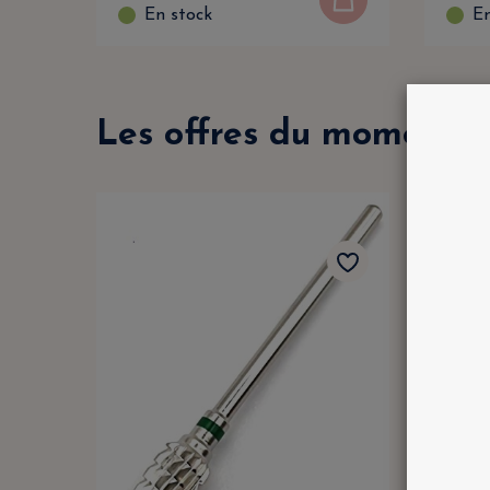
En stock
En
Les offres du moment