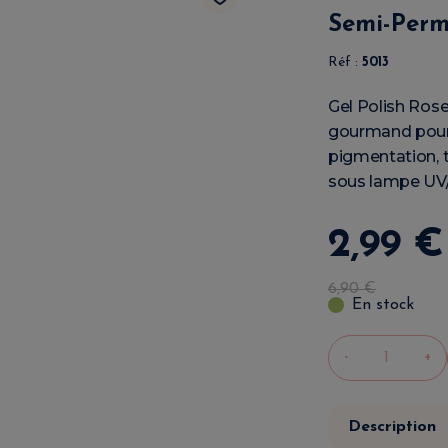
Semi-Perm
Réf :
5013
Gel Polish Ros
gourmand pour
pigmentation, t
sous lampe UV
2
,
99
€
6
,
90
€
En stock
-
+
Description