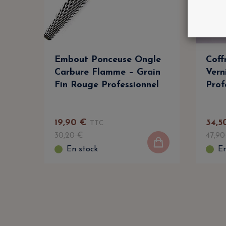
Embout Ponceuse Ongle
Coff
Carbure Flamme – Grain
Vern
Fin Rouge Professionnel
Prof
19
,
90
€
34
,
5
TTC
30
,
20
€
47
,
90
En stock
En