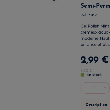
Semi-Perm
Réf :
5032
Gel Polish Min
crémeux doux e
moderne. Haute
brillance effet
2
,
99
€
6
,
90
€
En stock
-
+
Description