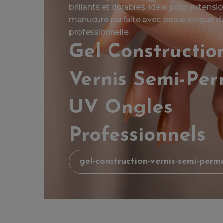
brillants et durables. Idéal pour extens
manucure parfaite avec tenue longue dur
professionnelle.
Gel Constructio
Vernis Semi-Pe
UV Ongles
Professionnels
gel-construction-vernis-semi-perm