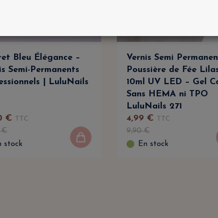
ret Bleu Élégance –
Vernis Semi Permanen
is Semi-Permanents
Poussière de Fée Lila
essionnels | LuluNails
10ml UV LED – Gel C
Sans HEMA ni TPO
LuluNails 271
0
€
4
,
99
€
TTC
TTC
€
9
,
90
€
 stock
En stock