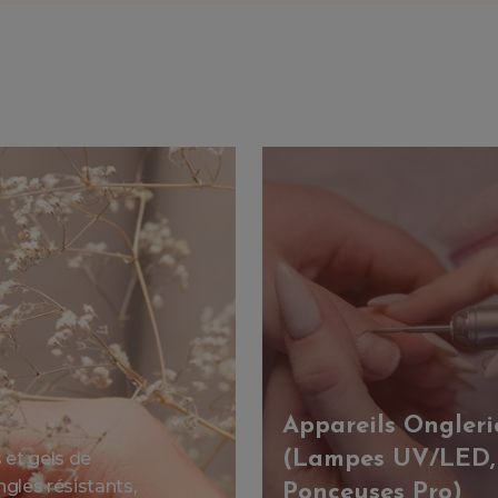
Appareils Ongleri
(Lampes UV/LED,
et gels de
gles résistants,
Ponceuses Pro)