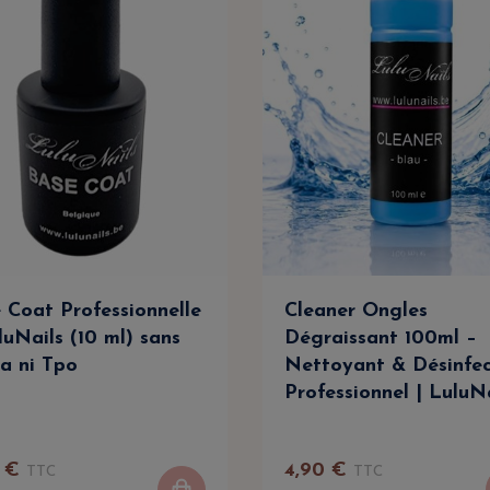
 Coat Professionnelle
Cleaner Ongles
luNails (10 ml) sans
Dégraissant 100ml –
a ni Tpo
Nettoyant & Désinfe
Professionnel | LuluN
€
4
,
90
€
TTC
TTC