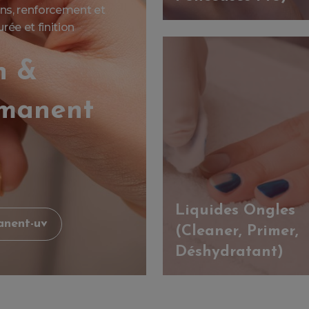
ions, renforcement et
ée et finition
n &
rmanent
Liquides Ongles
anent-uv
(Cleaner, Primer,
Déshydratant)