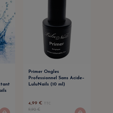
Primer Ongles
Cle
Professionnel Sans Acide–
Dég
ctant
LuluNails (10 ml)
Net
ails
Prof
4
,
99
€
TTC
9
,
9
9
,
90
€