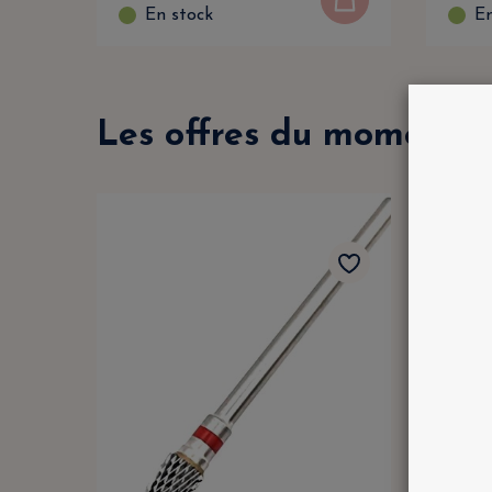
En stock
En
Les offres du moment