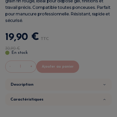
grain fin rouge, idéal pour dépose gel, finitions et
travail précis. Compatible toutes ponceuses. Parfait
pour manucure professionnelle. Résistant, rapide et
sécurisé.
19
,
90
€
TTC
30
,
90
€
En stock
-
+
Ajouter au panier
Description
Caractéristiques