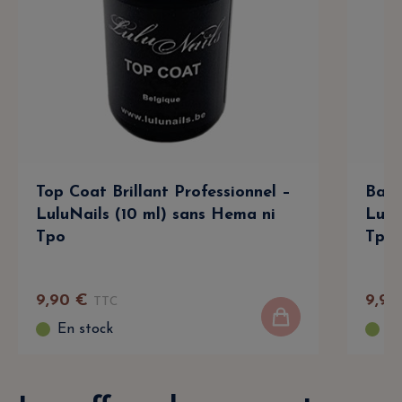
Top Coat Brillant Professionnel –
Base
LuluNails (10 ml) sans Hema ni
Lulu
Tpo
Tpo
9
,
90
€
9
,
90
TTC
En stock
En