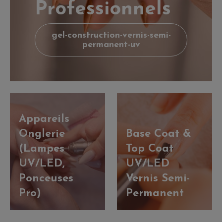
Professionnels
gel-construction-vernis-semi-
permanent-uv
Appareils
Onglerie
Base Coat &
(Lampes
Top Coat
UV/LED,
UV/LED
Ponceuses
Vernis Semi-
Pro)
Permanent