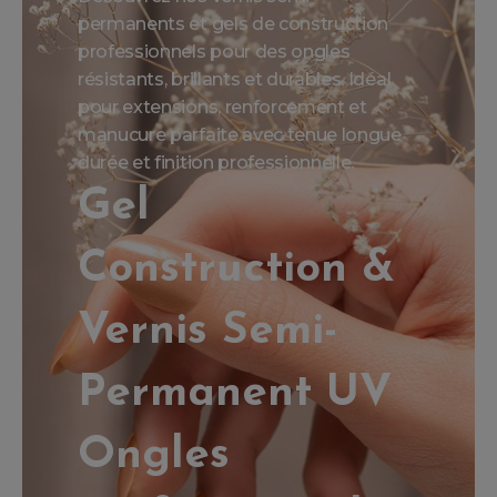
permanents et gels de construction
professionnels pour des ongles
résistants, brillants et durables. Idéal
pour extensions, renforcement et
manucure parfaite avec tenue longue
durée et finition professionnelle.
Gel
Construction &
Vernis Semi-
Permanent UV
Ongles