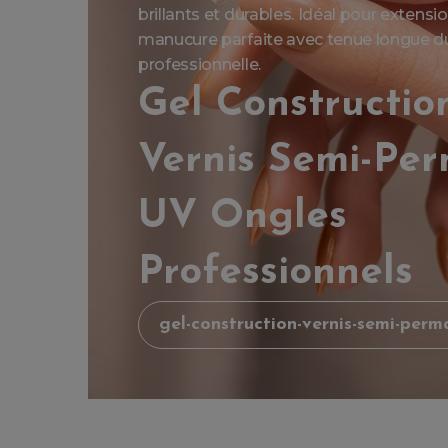
brillants et durables. Idéal pour extens
manucure parfaite avec tenue longue dur
professionnelle.
Gel Constructio
Vernis Semi-Pe
UV Ongles
Professionnels
gel-construction-vernis-semi-perm