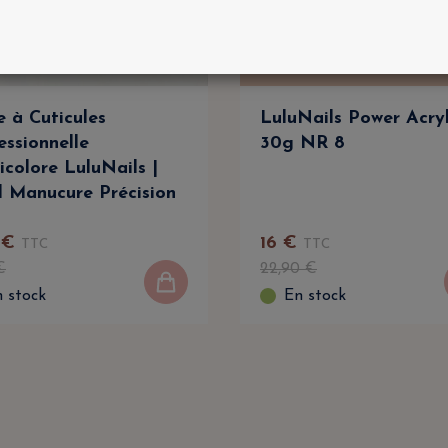
e à Cuticules
LuluNails Power Acry
essionnelle
30g NR 8
icolore LuluNails |
l Manucure Précision
€
16
€
TTC
TTC
€
22
,
90
€
 stock
En stock