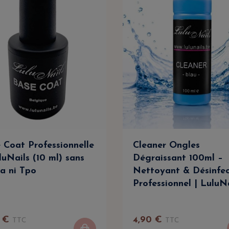
 Coat Professionnelle
Cleaner Ongles
luNails (10 ml) sans
Dégraissant 100ml –
a ni Tpo
Nettoyant & Désinfe
Professionnel | LuluN
€
4
,
90
€
TTC
TTC