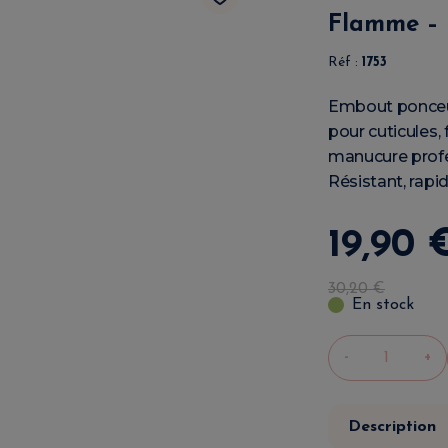
Flamme – 
Réf :
1753
Embout ponceus
pour cuticules, f
manucure profe
Résistant, rapid
19
,
90
30
,
20
€
En stock
-
+
Description