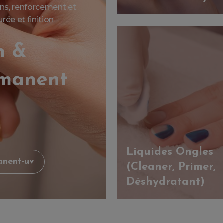
ions, renforcement et
ée et finition
n &
rmanent
Liquides Ongles
anent-uv
(Cleaner, Primer,
Déshydratant)