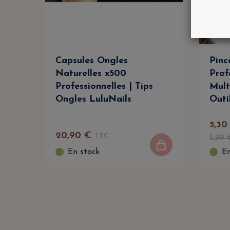
Capsules Ongles
Pinc
Naturelles x500
Prof
Professionnelles | Tips
Mult
Ongles LuluNails
Outi
5
,
30
20
,
90
€
TTC
5
,
99
En stock
En