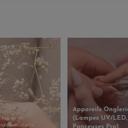
Appareils Ongleri
(Lampes UV/LED,
et gels de
gles résistants,
Ponceuses Pro)