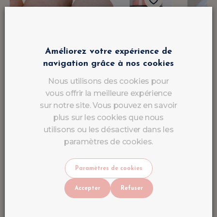
Améliorez votre expérience de
navigation grâce à nos cookies
Nous utilisons des cookies pour
vous offrir la meilleure expérience
sur notre site. Vous pouvez en savoir
plus sur les cookies que nous
utilisons ou les désactiver dans les
paramètres de cookies.
Paramètres de cookies
Accepter
Refuser
Gel Polish Corail Élégance
Acry
UV/LED - LuluNails
UV/L