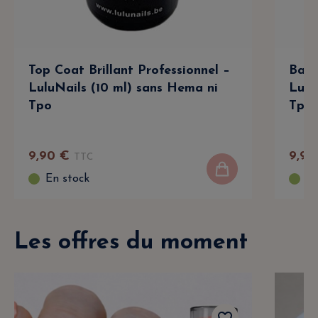
Top Coat Brillant Professionnel –
Base
LuluNails (10 ml) sans Hema ni
Lulu
Tpo
Tpo
9
,
90
€
9
,
90
TTC
En stock
En
Les offres du moment