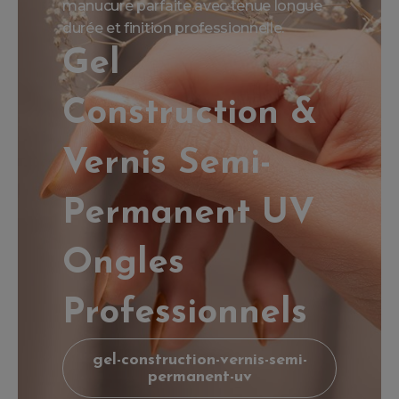
manucure parfaite avec tenue longue
durée et finition professionnelle.
Gel
Construction &
Vernis Semi-
Permanent UV
Ongles
Professionnels
gel-construction-vernis-semi-
permanent-uv