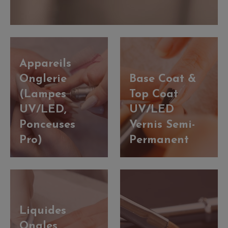
Appareils
Onglerie
Base Coat &
(Lampes
Top Coat
UV/LED,
UV/LED
Ponceuses
Vernis Semi-
Pro)
Permanent
Liquides
Ongles