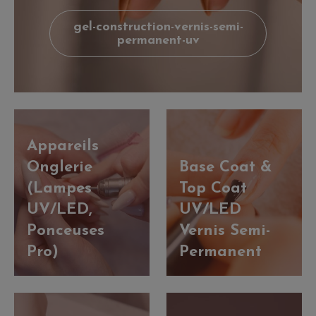
gel-construction-vernis-semi-
permanent-uv
Appareils
Onglerie
Base Coat &
(Lampes
Top Coat
UV/LED,
UV/LED
Ponceuses
Vernis Semi-
Pro)
Permanent