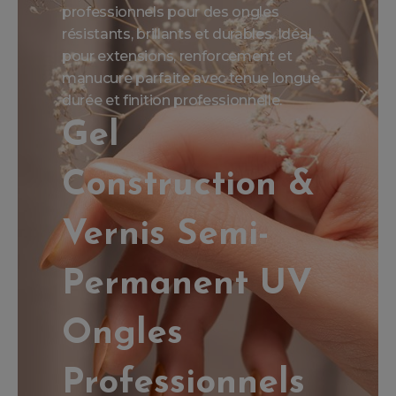
professionnels pour des ongles
résistants, brillants et durables. Idéal
pour extensions, renforcement et
manucure parfaite avec tenue longue
durée et finition professionnelle.
Gel
Construction &
Vernis Semi-
Permanent UV
Ongles
Professionnels