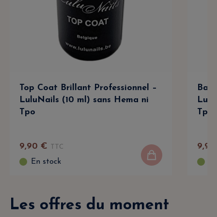
Top Coat Brillant Professionnel –
Base
LuluNails (10 ml) sans Hema ni
Lulu
Tpo
Tpo
9
,
90
€
9
,
90
TTC
En stock
En
Les offres du moment