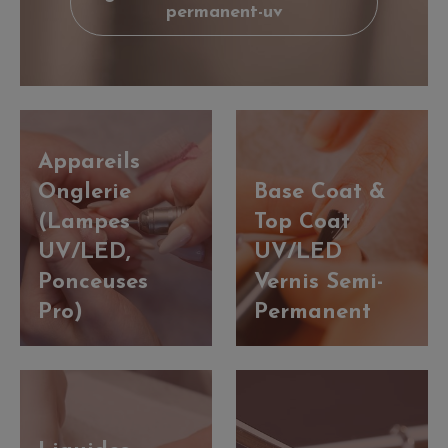
permanent-uv
Appareils
Onglerie
Base Coat &
(Lampes
Top Coat
UV/LED,
UV/LED
Ponceuses
Vernis Semi-
Pro)
Permanent