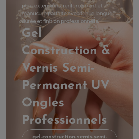
pour extensions, renforcement et
manucure parfaite avec tenue longue
durée et finition professionnelle.
Gel
Construction &
Vernis Semi-
Permanent UV
Ongles
Professionnels
gel-construction-vernis-semi-