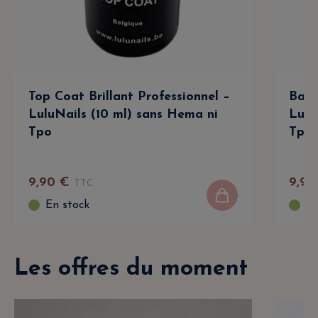
Top Coat Brillant Professionnel –
Base
LuluNails (10 ml) sans Hema ni
Lulu
Tpo
Tpo
9
,
90
€
9
,
90
TTC
En stock
En
Les offres du moment