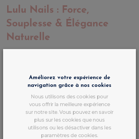
Lulu Nails : Force,
Souplesse & Élégance
Naturelle
Le
Flexible Builder Gel Lulu Nails
renforce et
sublime l’ongle naturel sans rigidité.
Sa texture
auto-égalisante
épouse le mouvement
naturel de l’ongle pour un rendu parfait, sans
Améliorez votre expérience de
fissures ni cassures.
navigation grâce à nos cookies
Nous utilisons des cookies pour
✨
Les points forts
vous offrir la meilleure expérience
sur notre site. Vous pouvez en savoir
Auto-égalisation fluide et rapide
plus sur les cookies que nous
utilisons ou les désactiver dans les
Tenue longue durée garantie
paramètres de cookies.
Limage facile et propre