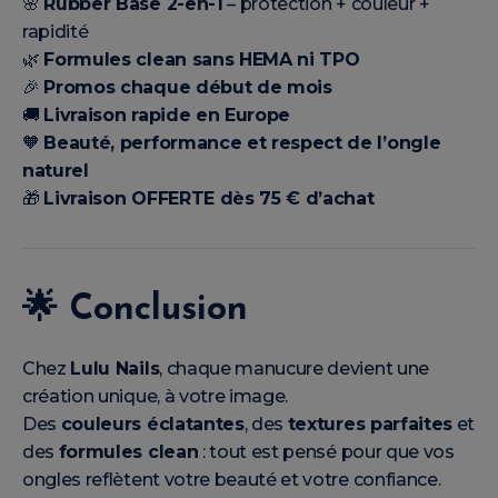
🌸
Rubber Base 2-en-1
– protection + couleur +
rapidité
🌿
Formules clean sans HEMA ni TPO
🎉
Promos chaque début de mois
🚚
Livraison rapide en Europe
🧡
Beauté, performance et respect de l’ongle
naturel
🎁
Livraison OFFERTE dès 75 € d’achat
🌟
Conclusion
Chez
Lulu Nails
, chaque manucure devient une
création unique, à votre image.
Des
couleurs éclatantes
, des
textures parfaites
et
des
formules clean
: tout est pensé pour que vos
ongles reflètent votre beauté et votre confiance.