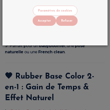
Formule
HEMA FREE & TPO FREE
Paramètres de cookies
Texture douce et flexible
Accepter
Refuser
🎨
6 teintes nude élégantes
:
Cover Rosé • Cover Nude • Milky White • Nude • Rose
• Clear
💅 Parfait pour un
babyboomer
, une
pose
naturelle
ou une
French clean
.
🧡
Rubber Base Color 2-
en-1 : Gain de Temps &
Effet Naturel