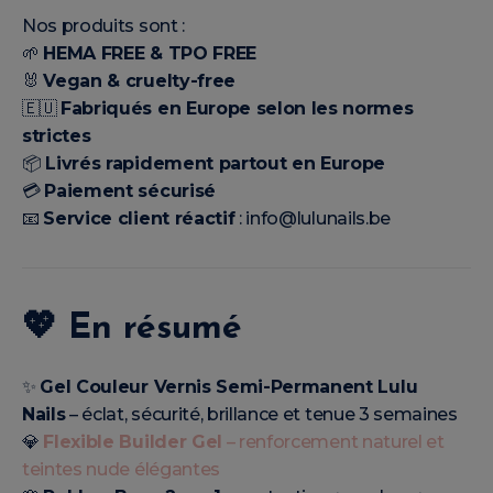
Nos produits sont :
🌱
HEMA FREE & TPO FREE
🐰
Vegan & cruelty-free
🇪🇺
Fabriqués en Europe selon les normes
strictes
📦
Livrés rapidement partout en Europe
💳
Paiement sécurisé
📧
Service client réactif
: info@lulunails.be
💖
En résumé
✨
Gel Couleur Vernis Semi-Permanent Lulu
Nails
– éclat, sécurité, brillance et tenue 3 semaines
💎
Flexible Builder Gel
– renforcement naturel et
teintes nude élégantes