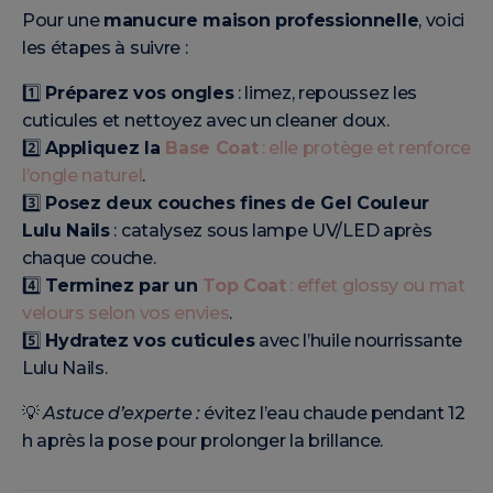
Pour une
manucure maison professionnelle
, voici
les étapes à suivre :
1️⃣
Préparez vos ongles
: limez, repoussez les
cuticules et nettoyez avec un cleaner doux.
2️⃣
Appliquez la
Base Coat
: elle protège et renforce
l’ongle naturel
.
3️⃣
Posez deux couches fines de Gel Couleur
Lulu Nails
: catalysez sous lampe UV/LED après
chaque couche.
4️⃣
Terminez par un
Top Coat
: effet glossy ou mat
velours selon vos envies
.
5️⃣
Hydratez vos cuticules
avec l’huile nourrissante
Lulu Nails.
💡
Astuce d’experte :
évitez l’eau chaude pendant 12
h après la pose pour prolonger la brillance.