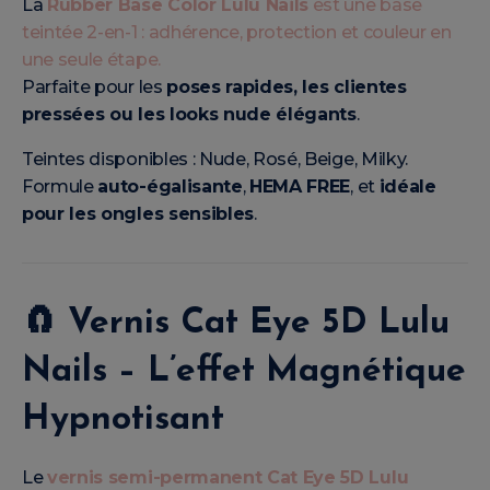
La
Rubber Base Color Lulu Nails
est une base
teintée 2-en-1 : adhérence, protection et couleur en
une seule étape.
Parfaite pour les
poses rapides, les clientes
pressées ou les looks nude élégants
.
Teintes disponibles : Nude, Rosé, Beige, Milky.
Formule
auto-égalisante
,
HEMA FREE
, et
idéale
pour les ongles sensibles
.
🧲
Vernis Cat Eye 5D Lulu
Nails – L’effet Magnétique
Hypnotisant
Le
vernis semi-permanent Cat Eye 5D Lulu