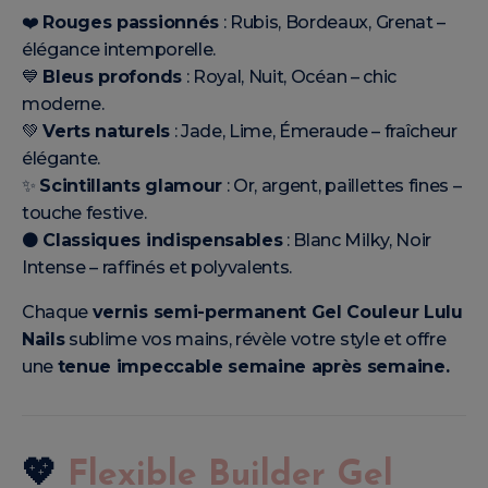
❤️
Rouges passionnés
: Rubis, Bordeaux, Grenat –
élégance intemporelle.
💙
Bleus profonds
: Royal, Nuit, Océan – chic
moderne.
💚
Verts naturels
: Jade, Lime, Émeraude – fraîcheur
élégante.
✨
Scintillants glamour
: Or, argent, paillettes fines –
touche festive.
⚫
Classiques indispensables
: Blanc Milky, Noir
Intense – raffinés et polyvalents.
Chaque
vernis semi-permanent Gel Couleur Lulu
Nails
sublime vos mains, révèle votre style et offre
une
tenue impeccable semaine après semaine.
💖
Flexible Builder Gel