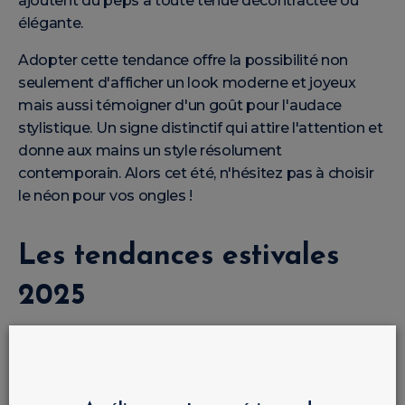
ajoutent du peps à toute tenue décontractée ou
élégante.
Adopter cette tendance offre la possibilité non
seulement d'afficher un look moderne et joyeux
mais aussi témoigner d'un goût pour l'audace
stylistique. Un signe distinctif qui attire l'attention et
donne aux mains un style résolument
contemporain. Alors cet été, n'hésitez pas à choisir
le néon pour vos ongles !
Les tendances estivales
2025
L'été 2025 s'annonce rafraîchissant et vibrant dans
l'univers de
LuluNails, votre e-commerce consacré à
l'art de l'onglerie
. Les tendances saisonnières sont