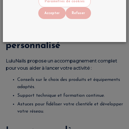
Paramètres de cookies
Accessoires professionnels :
Limes, pinceaux,
lampes et autres outils indispensables.
Accepter
Refuser
Un accompagnement
personnalisé
LuluNails propose un accompagnement complet
pour vous aider à lancer votre activité :
Conseils sur le choix des produits et équipements
adaptés.
Support technique et formation continue.
Astuces pour fidéliser votre clientèle et développer
votre réseau.