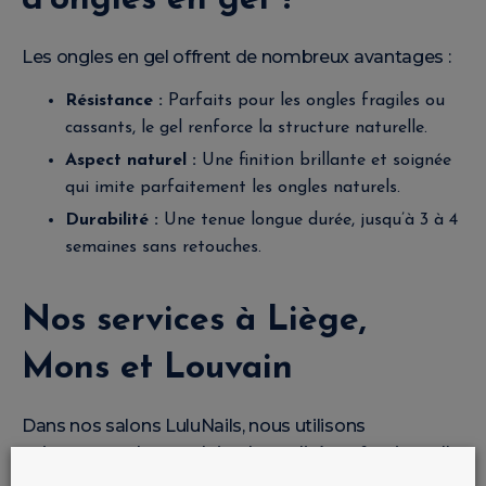
d’ongles en gel ?
Les ongles en gel offrent de nombreux avantages :
Résistance :
Parfaits pour les ongles fragiles ou
cassants, le gel renforce la structure naturelle.
Aspect naturel :
Une finition brillante et soignée
qui imite parfaitement les ongles naturels.
Durabilité :
Une tenue longue durée, jusqu’à 3 à 4
semaines sans retouches.
Nos services à Liège,
Mons et Louvain
Dans nos salons LuluNails, nous utilisons
uniquement des produits de qualité professionnelle
pour garantir un résultat impeccable :