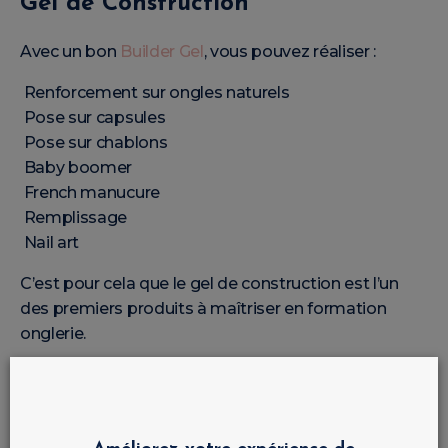
Gel de Construction
Avec un bon
Builder Gel
, vous pouvez réaliser :
Renforcement sur ongles naturels
Pose sur capsules
Pose sur chablons
Baby boomer
French manucure
Remplissage
Nail art
C’est pour cela que le gel de construction est l’un
des premiers produits à maîtriser en formation
onglerie.
Comment Réussir une Pose Gel
pour Débutante ?