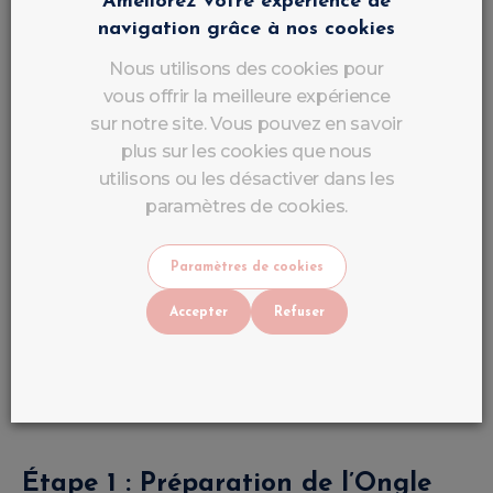
Améliorez votre expérience de
navigation grâce à nos cookies
Matériel Nécessaire
Nous utilisons des cookies pour
Lime à ongles
vous offrir la meilleure expérience
Bloc polissoir
sur notre site. Vous pouvez en savoir
plus sur les cookies que nous
Cleaner
utilisons ou les désactiver dans les
Nail Prep
paramètres de cookies.
Primer
Base Coat
Paramètres de cookies
Gel de Construction LuluNails
Accepter
Refuser
Pinceau gel
Lampe UV/LED
Top Coat
Huile cuticules
Étape 1 : Préparation de l’Ongle