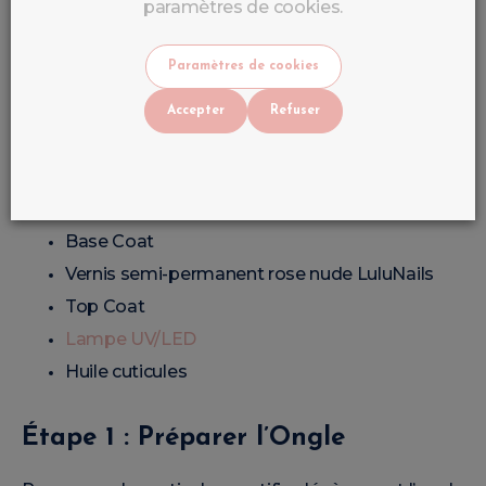
paramètres de cookies.
Matériel Nécessaire
Paramètres de cookies
Lime à ongles
Bloc polissoir
Accepter
Refuser
Cleaner
Nail Prep
Primer
Base Coat
Vernis semi-permanent rose nude LuluNails
Top Coat
Lampe UV/LED
Huile cuticules
Étape 1 : Préparer l’Ongle