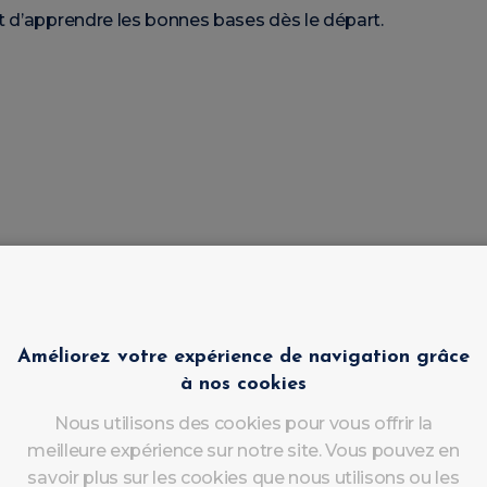
t d’apprendre les bonnes bases dès le départ.
Améliorez votre expérience de navigation grâce
à nos cookies
cevez un certificat LuluNails qui confirme votre participat
Nous utilisons des cookies pour vous offrir la
meilleure expérience sur notre site. Vous pouvez en
ibles chez LuluNails Liège
savoir plus sur les cookies que nous utilisons ou les