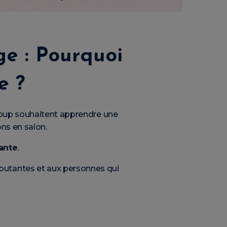
ge : Pourquoi
e ?
ucoup souhaitent apprendre une
ons en salon.
iante
.
butantes et aux personnes qui