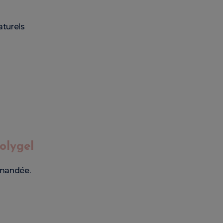
turels
olygel
mandée.