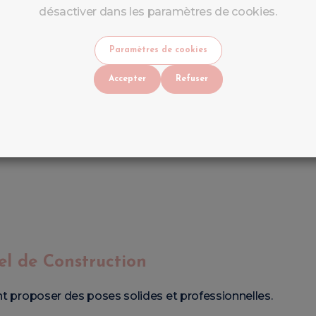
désactiver dans les paramètres de cookies.
i-Permanent
Paramètres de cookies
glerie.
Accepter
Refuser
el de Construction
nt proposer des poses solides et professionnelles.