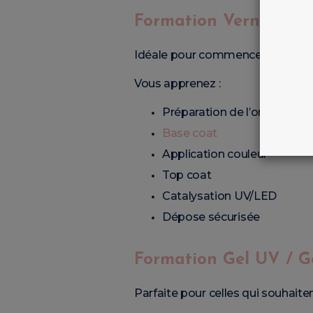
Formation Vernis Sem
Idéale pour commencer dans l’on
Vous apprenez :
Préparation de l’ongle
Base coat
Application couleur
Top coat
Catalysation UV/LED
Dépose sécurisée
Formation Gel UV / G
Parfaite pour celles qui souhaite