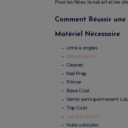
Pour les fêtes, le nail art et les cl
Comment Réussir une
Matériel Nécessaire
Lime à ongles
Bloc polissoir
Cleaner
Nail Prep
Primer
Base Coat
Vernis semi-permanent Lul
Top Coat
Lampe UV/LED
Huile cuticules