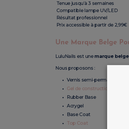
Tenue jusqu’à 3 semaines
Compatible lampe UV/LED
Résultat professionnel
Prix accessible à partir de 2,99€
Une Marque Belge Pour
LuluNails est une
marque belge
Nous proposons :
Vernis semi-permanents
Gel de construction
Rubber Base
Acrygel
Base Coat
Top Coat