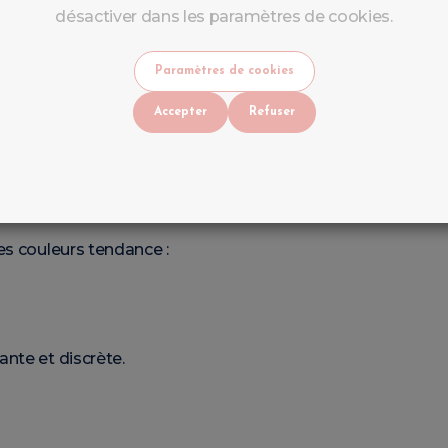
désactiver dans les paramètres de cookies.
Paramètres de cookies
Accepter
Refuser
r obtenir une belle pose, une bonne tenue et une finition b
tes les Saisons
es couleurs tendance :
nte et discrète.