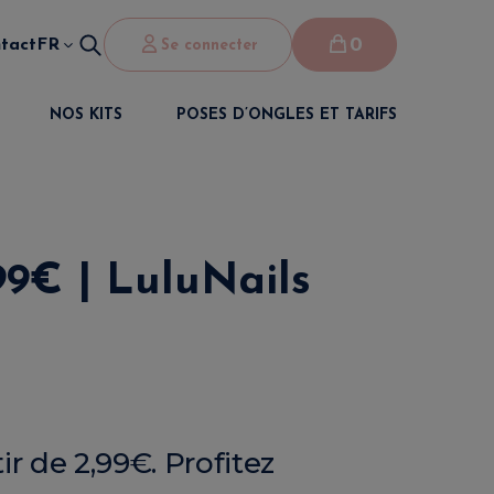
0
tact
FR
Se connecter
NOS KITS
POSES D’ONGLES ET TARIFS
99€ | LuluNails
r de 2,99€. Profitez