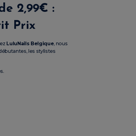
de 2,99€ :
it Prix
hez
LuluNails Belgique
, nous
 débutantes, les stylistes
s.