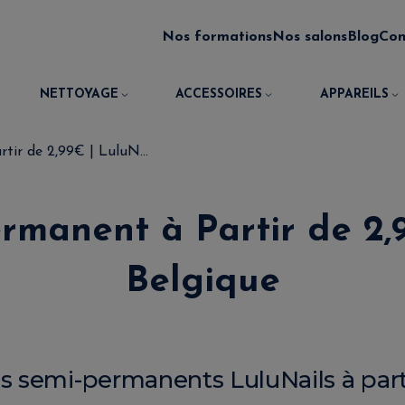
Nos formations
Nos salons
Blog
Con
NETTOYAGE
ACCESSOIRES
APPAREILS
tir de 2,99€ | LuluN...
rmanent à Partir de 2,
Belgique
s semi-permanents LuluNails à parti