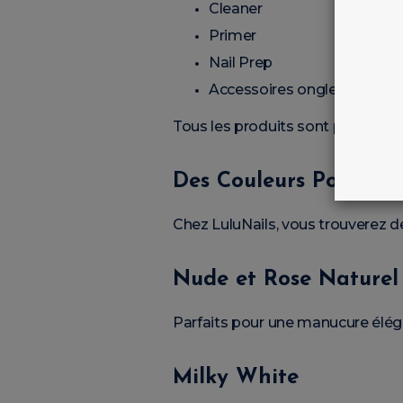
Cleaner
Primer
Nail Prep
Accessoires onglerie
Tous les produits sont pensés pou
Des Couleurs Pour Tou
Chez LuluNails, vous trouverez d
Nude et Rose Naturel
Parfaits pour une manucure éléga
Milky White