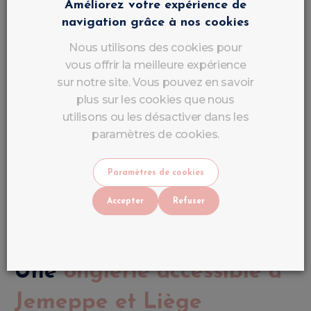
naturels tout en créant une finition élégante et
Améliorez votre expérience de
durable.
navigation grâce à nos cookies
Nous utilisons des cookies pour
Nail Art
vous offrir la meilleure expérience
sur notre site. Vous pouvez en savoir
Exprimez votre personnalité grâce à des
plus sur les cookies que nous
décorations uniques, modernes ou classiques
utilisons ou les désactiver dans les
réalisées par nos stylistes.
paramètres de cookies.
Entretien et remplissage
Paramètres de cookies
Accepter
Refuser
Nous assurons également l'entretien, le
remplissage et la réparation des ongles en gel.
Une
onglerie accessible à
Jemeppe et Liège