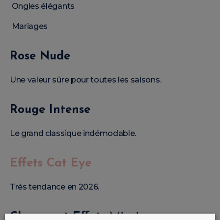
Ongles élégants
Mariages
Rose Nude
Une valeur sûre pour toutes les saisons.
Rouge Intense
Le grand classique indémodable.
Effets Cat Eye
Très tendance en 2026.
Chrome et Effets Miroir