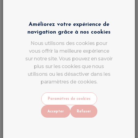
Parfaits pour les clientes recherchant un style
moderne.
Améliorez votre expérience de
navigation grâce à nos cookies
Préparation
Nous utilisons des cookies pour
vous offrir la meilleure expérience
Professionnelle Pour une
sur notre site. Vous pouvez en savoir
Tenue Maximale
plus sur les cookies que nous
utilisons ou les désactiver dans les
paramètres de cookies.
Même le meilleur vernis semi-permanent nécessite
une préparation parfaite.
Paramètres de cookies
Matériel Nécessaire
Accepter
Refuser
Cleaner
Nail Prep