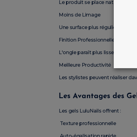
Le produit se place naturellement
Moins de Limage
Une surface plus régulière signifi
Finition Professionnelle
L'ongle paraît plus lisse et plus é
Meilleure Productivité
Les stylistes peuvent réaliser d
Les Avantages des Gel
Les gels LuluNails offrent :
Texture professionnelle
Auto-égalisation rapide