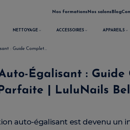
Nos formations
Nos salons
Blog
Con
NETTOYAGE
ACCESSOIRES
APPAREILS
sant : Guide Complet...
 Auto-Égalisant : Guide
Parfaite | LuluNails Be
tion auto-égalisant est devenu un 