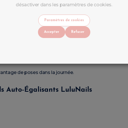
 et réduit les corrections.
désactiver dans les paramètres de cookies.
Paramètres de cookies
e moins de travail après catalysation.
Accepter
Refuser
légant.
avantage de poses dans la journée.
s Auto-Égalisants LuluNails