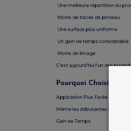
Une meilleure répartition du pro
Moins de traces de pinceau
Une surface plus uniforme
Un gain de temps considérable
Moins de limage
C'est aujourd'hui l'un des produit
Pourquoi Choisir un
G
Application Plus Facile
Même les débutantes obtiennent 
Gain de Temps