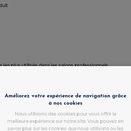
duit
s les plus utilisés dans les salons professionnels.
el Auto-Égalisant
?
Améliorez votre expérience de navigation grâce
à nos cookies
rapidement un résultat professionnel.
Nous utilisons des cookies pour vous offrir la
meilleure expérience sur notre site. Vous pouvez en
savoir plus sur les cookies que nous utilisons ou les