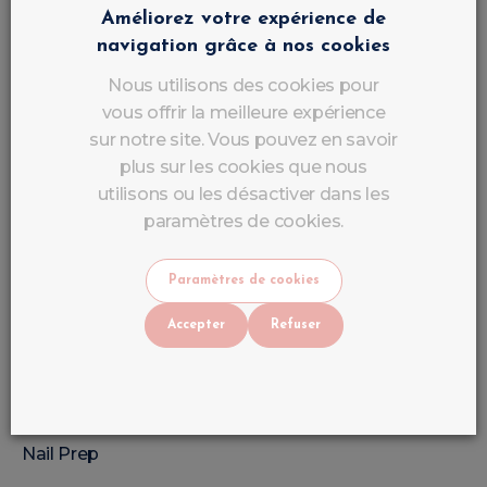
Offre une base parfaite pour les dégradés.
Améliorez votre expérience de
navigation grâce à nos cookies
Manucure Naturelle
Nous utilisons des cookies pour
vous offrir la meilleure expérience
Idéal pour les clientes recherchant un effet discret.
sur notre site. Vous pouvez en savoir
plus sur les cookies que nous
utilisons ou les désactiver dans les
Préparation Complète Avant
paramètres de cookies.
l'Application
Paramètres de cookies
Une bonne préparation garantit une tenue optimale.
Accepter
Refuser
Matériel Nécessaire
Cleaner
Nail Prep