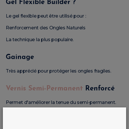
Gel Flexible Builder ?
Le gel flexible peut être utilisé pour :
Renforcement des Ongles Naturels
La technique la plus populaire.
Gainage
Très apprécié pour protéger les ongles fragiles.
Vernis Semi-Permanent
Renforcé
Permet d'améliorer la tenue du semi-permanent.
Babyboomer