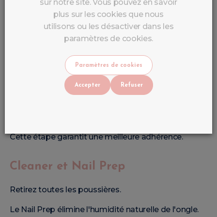
sur notre site. Vous pouvez en savoir
Préparer l'Ongle Naturel
plus sur les cookies que nous
utilisons ou les désactiver dans les
Commencez par :
paramètres de cookies.
✔ Désinfecter les mains
Paramètres de cookies
✔ Repousser les cuticules
Accepter
Refuser
✔ Donner la forme souhaitée
✔ Matifier légèrement l'ongle
Cette étape garantit une meilleure adhérence.
Cleaner et Nail Prep
Retirez toutes les poussières.
Le Nail Prep élimine l'humidité naturelle de l'ongle.