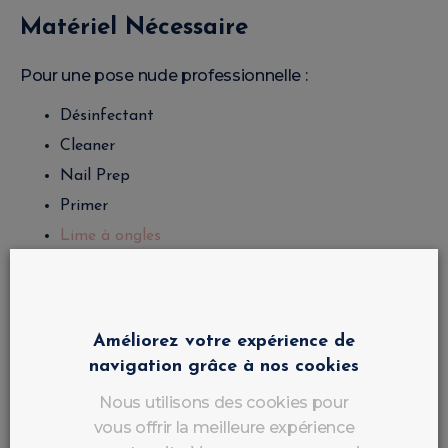
Matériel Nécessaire
Pour une pose nude professionnelle :
Désinfectant
Cleaner
Nail Prep
Primer
Lime à ongles
Bloc polissoir
Base Coat
Gel Nude ou Vernis Semi-Permanent Nude
Améliorez votre expérience de
Top Coat
navigation grâce à nos cookies
Huile cuticules
Nous utilisons des cookies pour
Lampe UV/LED
vous offrir la meilleure expérience