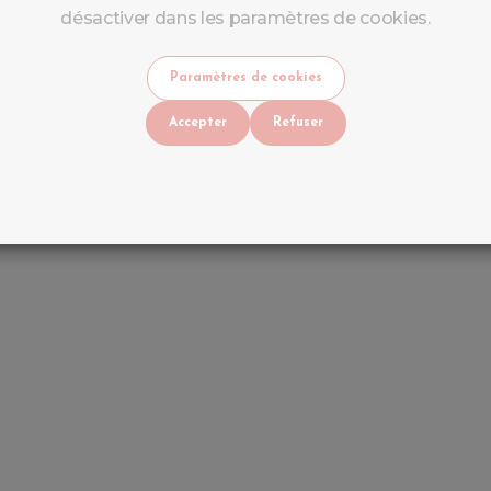
désactiver dans les paramètres de cookies.
Paramètres de cookies
ères tendances nail art en Belgique et en Europe.
Accepter
Refuser
 Pas Cher Mais Qualité Professionnell
 signifie pas basse qualité.