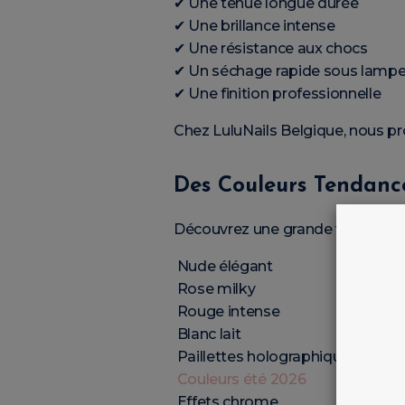
✔ Une tenue longue durée
✔ Une brillance intense
✔ Une résistance aux chocs
✔ Un séchage rapide sous lamp
✔ Une finition professionnelle
Chez LuluNails Belgique, nous 
Des Couleurs Tendance
Découvrez une grande variété de 
Nude élégant
Rose milky
Rouge intense
Blanc lait
Paillettes holographiques
Couleurs été 2026
Effets chrome