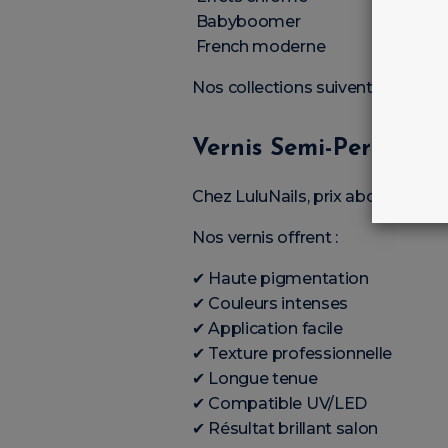
Babyboomer
French moderne
Nos collections suivent les derni
Vernis Semi-Permanent
Chez LuluNails, prix abordable ne
Nos vernis offrent :
✔ Haute pigmentation
✔ Couleurs intenses
✔ Application facile
✔ Texture professionnelle
✔ Longue tenue
✔ Compatible UV/LED
✔ Résultat brillant salon