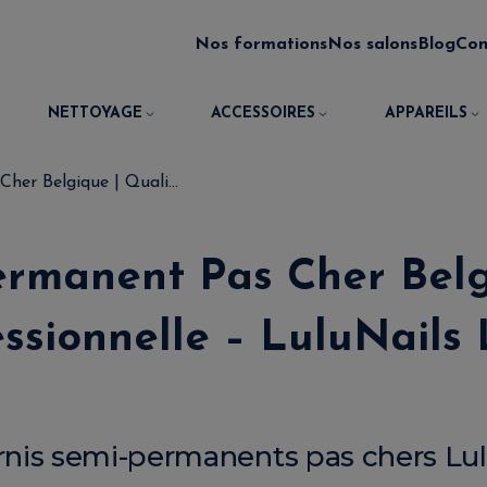
Nos formations
Nos salons
Blog
Con
NETTOYAGE
ACCESSOIRES
APPAREILS
her Belgique | Quali...
ermanent Pas Cher Belg
ssionnelle – LuluNails
rnis semi-permanents pas chers Lul