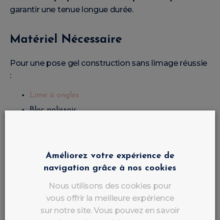
garantir une tenue longue durée.
Matériel Nécessaire
Pour une pose gel construction sans limage réussie
:
Lime à ongles
Bloc polissoir
Cleaner / dégraissant
Primer
Base coat
Améliorez votre expérience de
navigation grâce à nos cookies
Gel construction sans limage
Pinceau gel
Nous utilisons des cookies pour
vous offrir la meilleure expérience
Lampe UV/LED
sur notre site. Vous pouvez en savoir
Top coat