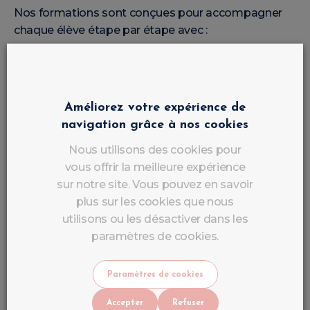
Nos formations sont conçues pour accompagner
chaque élève étape par étape avec :
✔ Explications simples et détaillées
✔ Démonstrations professionnelles
✔ Pratique intensive
Améliorez votre expérience de
✔ Suivi personnalisé
navigation grâce à nos cookies
✔ Conseils professionnels
✔ Astuces salon
Nous utilisons des cookies pour
vous offrir la meilleure expérience
Vous progressez à votre rythme avec l’aide directe
sur notre site. Vous pouvez en savoir
de votre formatrice LuluNails.
plus sur les cookies que nous
utilisons ou les désactiver dans les
Paiement en Plusieurs Fois avec
paramètres de cookies.
Acompte
Paramètres de cookies
Chez LuluNails Belgique, nous savons qu’investir
Accepter
Refuser
dans une carrière peut représenter un budget