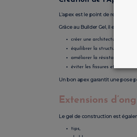
Création de l’Apex
L’apex est le point de renfort pla
Grâce au Builder Gel, il est possibl
créer une architecture parfait
équilibrer la structure,
améliorer la résistance de l’on
éviter les fissures et décollem
Un bon apex garantit une pose pr
Extensions d’ong
Le gel de construction est égalem
tips,