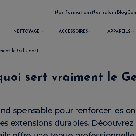
Nos formations
Nos salons
Blog
Con
NETTOYAGE
ACCESSOIRES
APPAREILS
ment le Gel Const...
quoi sert vraiment le G
 indispensable pour renforcer les on
 des extensions durables. Découvrez
ils offre une tenue professionnelle 