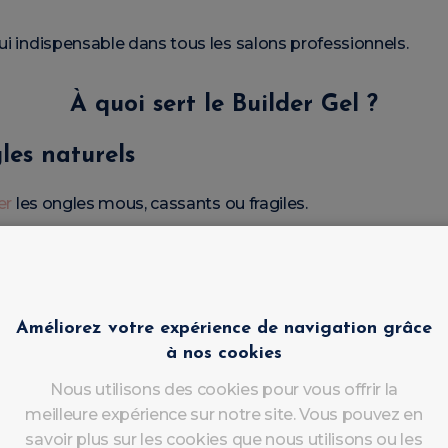
ui indispensable dans tous les salons professionnels.
À quoi sert le Builder Gel ?
les naturels
er
les ongles mous, cassants ou fragiles.
istante qui aide à :
cure,
Améliorez votre expérience de navigation grâce
à nos cookies
 clientes souhaitant des ongles solides et élégants au quoti
Nous utilisons des cookies pour vous offrir la
meilleure expérience sur notre site. Vous pouvez en
savoir plus sur les cookies que nous utilisons ou les