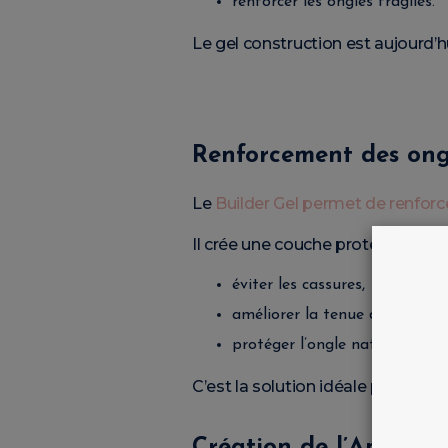
renforcer les ongles fragiles.
Le gel construction est aujourd’h
Renforcement des ong
Le
Builder Gel permet de renforc
Il crée une couche protectrice rés
éviter les cassures,
améliorer la tenue de la manu
protéger l’ongle naturel.
C’est la solution idéale pour les