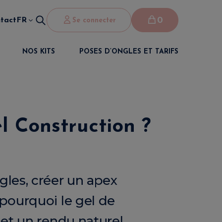
0
tact
FR
Se connecter
NOS KITS
POSES D’ONGLES ET TARIFS
el Construction ?
gles, créer un apex
 pourquoi le gel de
et un rendu naturel.