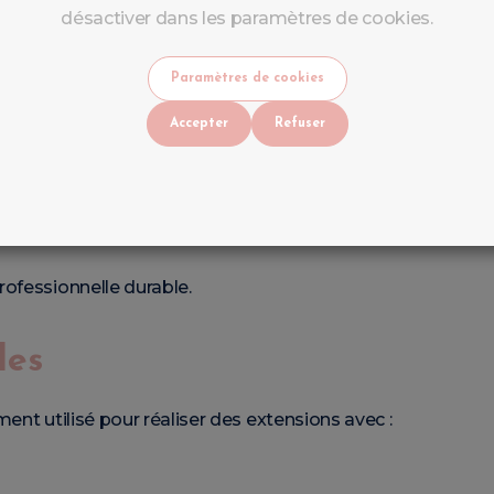
désactiver dans les paramètres de cookies.
cé au centre de l’ongle.
Paramètres de cookies
e de :
Accepter
Refuser
e,
gle,
ents.
ofessionnelle durable.
les
ent utilisé pour réaliser des extensions avec :