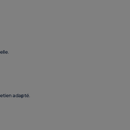
lle.
retien adapté.