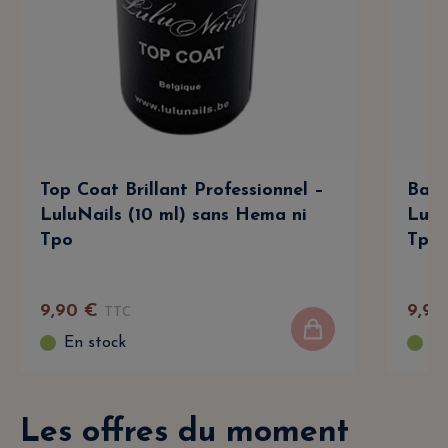
Top Coat Brillant Professionnel –
Base
LuluNails (10 ml) sans Hema ni
Lulu
Tpo
Tpo
9
,
90
€
9
,
90
TTC
En stock
En
Les offres du moment