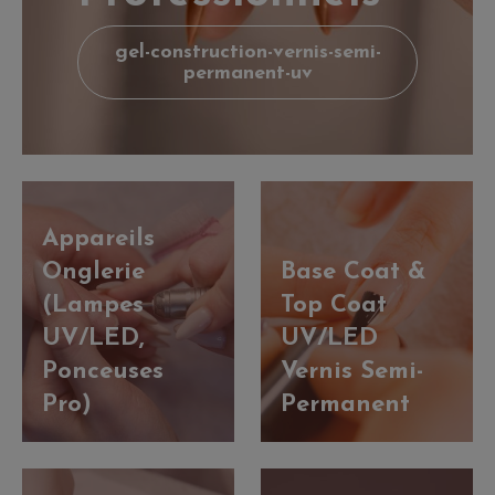
gel-construction-vernis-semi-
permanent-uv
Appareils
Onglerie
Base Coat &
(Lampes
Top Coat
UV/LED,
UV/LED
Ponceuses
Vernis Semi-
Pro)
Permanent