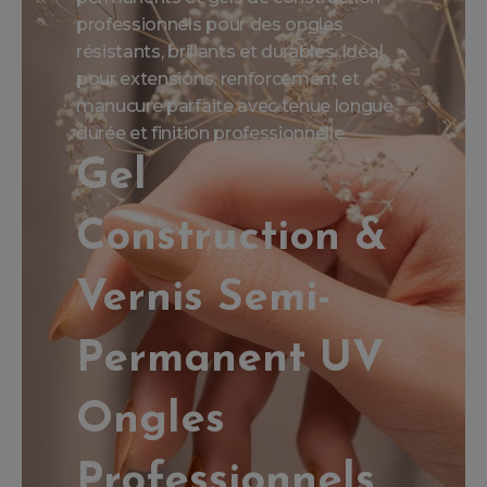
professionnels pour des ongles
résistants, brillants et durables. Idéal
pour extensions, renforcement et
manucure parfaite avec tenue longue
durée et finition professionnelle.
Gel
Construction &
Vernis Semi-
Permanent UV
Ongles
Professionnels