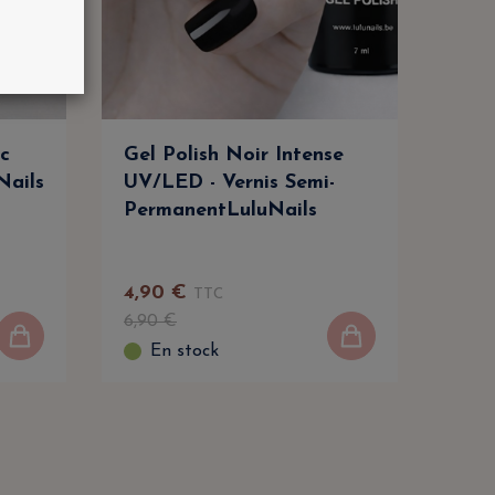
nc
Gel Polish Noir Intense
Acry
Nails
UV/LED - Vernis Semi-
Pas
PermanentLuluNails
4
,
90
€
16
,
9
TTC
6
,
90
€
22
,
9
En stock
E