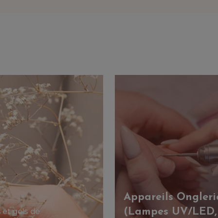
Appareils Ongleri
(Lampes UV/LED,
et gels de