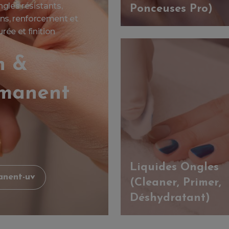
gles résistants,
Ponceuses Pro)
ions, renforcement et
ée et finition
n &
rmanent
Liquides Ongles
anent-uv
(Cleaner, Primer,
Déshydratant)