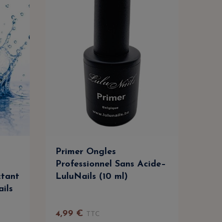
Primer Ongles
Cle
Professionnel Sans Acide–
Dég
ctant
LuluNails (10 ml)
Net
ails
Prof
4
,
99
€
TTC