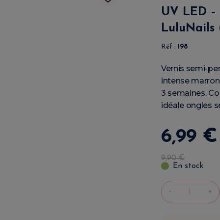
UV LED – 
LuluNails 
Réf :
198
Vernis semi-pe
intense marron 
3 semaines. C
idéale ongles s
6
,
99
€
9
,
90
€
En stock
-
+