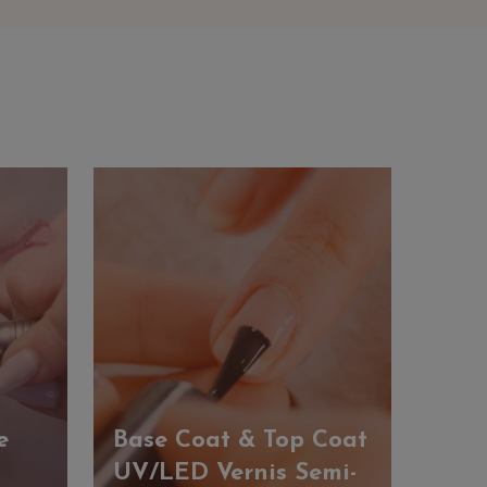
e
Base Coat & Top Coat
UV/LED Vernis Semi-