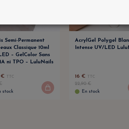
is Semi-Permanent
AcrylGel Polygel Bla
eaux Classique 10ml
Intense UV/LED Lulu
ED – GelColor Sans
 ni TPO – LuluNails
€
16
€
TTC
TTC
€
22
,
90
€
 stock
En stock