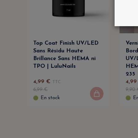
Top Coat Finish UV/LED
Vern
Sans Résidu Haute
Bord
Brillance Sans HEMA ni
UV/L
TPO | LuluNails
HEMA
235
4
,
99
€
4
,
99
TTC
6
,
99
€
9
,
90
En stock
En