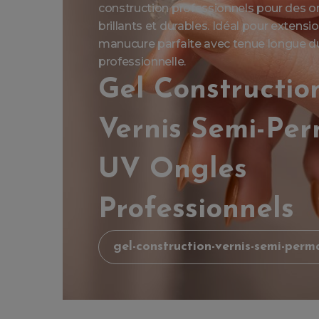
construction professionnels pour des on
brillants et durables. Idéal pour extens
manucure parfaite avec tenue longue dur
professionnelle.
Gel Constructio
Vernis Semi-Pe
UV Ongles
Professionnels
gel-construction-vernis-semi-perm