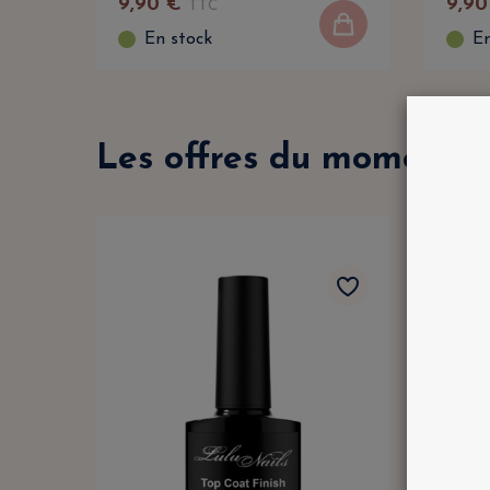
9
,
90
€
9
,
90
TTC
En stock
En
Les offres du moment