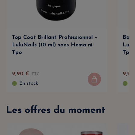
Top Coat Brillant Professionnel –
Base
LuluNails (10 ml) sans Hema ni
Lulu
Tpo
Tpo
9
,
90
€
9
,
90
TTC
En stock
En
Les offres du moment