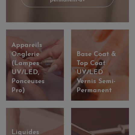
permanent-uv
Appareils
Onglerie
Base Coat &
(Lampes
Top Coat
UV/LED,
UV/LED
Ponceuses
Vernis Semi-
Pro)
Permanent
Liquides