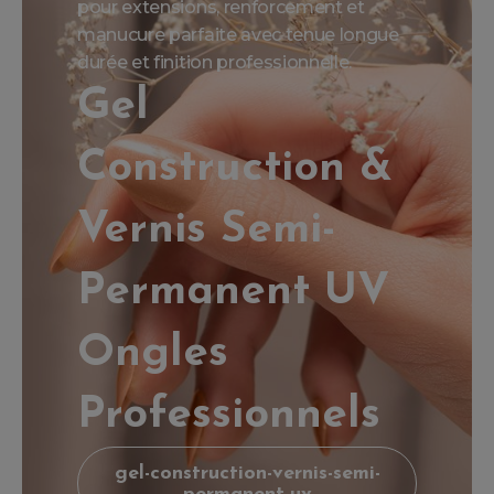
pour extensions, renforcement et
manucure parfaite avec tenue longue
durée et finition professionnelle.
Gel
Construction &
Vernis Semi-
Permanent UV
Ongles
Professionnels
gel-construction-vernis-semi-